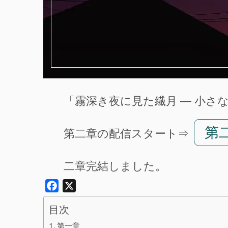
「霧深き夜に見た繊月 ― 小さ
第
第二章の配信スタート⇒
二章完結しました。
Facebook
X
目次
第一章