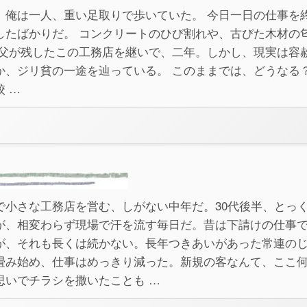
、俺は一人、重い足取りで歩いていた。 今日一日の仕事を
したばかりだ。 コンクリートのひび割れや、古びた木材の
 父が残したこの工務店を継いで、二年。しかし、現実は容
か、ジリ貧の一途を辿っている。 このままでは、どうなる？
 …
で小さな工務店を営む、しがない中年だ。30代後半、とっ
が、相変わらず現場で汗を流す毎日だ。昔は下請けの仕事
が、それも長くは続かない。長年つきあいがあった常連の
畳み始め、仕事はめっきり減った。新規の客なんて、ここ
思いでチラシを撒いたことも …