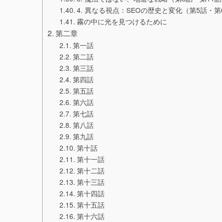
4. 異なる視点：SEOの歴史と変化（第5話・第
霧の中に光を見つけるために
第二章
第一話
第二話
第三話
第四話
第五話
第六話
第七話
第八話
第九話
第十話
第十一話
第十二話
第十三話
第十四話
第十五話
第十六話