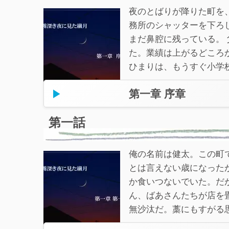
夜のとばりが降りた町を
務所のシャッターを下ろ
まだ鼻腔に残っている。
た。業績は上がるどころ
ひまりは、もうすぐ小学校
第一章 序章
第一話
俺の名前は健太。この町
とは言えない歳になった
か食いつないでいた。だ
ん、ばあさんたちが店を
無沙汰だ。藁にもすがる