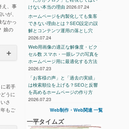
終え、事
けない本当の理由
2026.07.24
匂いが、
ホームページを内製化しても集客
赦なかっ
できない理由とは？SEO設定の誤
 娘の
解とコンテンツ運用の落とし穴
2026.07.24
Web用画像の適正な解像度・ピク
セル数 スマホ・一眼レフの写真を
ホームページ用に最適化する方法
2026.07.23
「お客様の声」と「過去の実績」
は検索順位を上げる？SEOと反響
くに若手
を高めるホームページの作り方
でどうに
2026.07.23
じいさ
何年もご
Web制作・Web関連 一覧
一平タイムズ