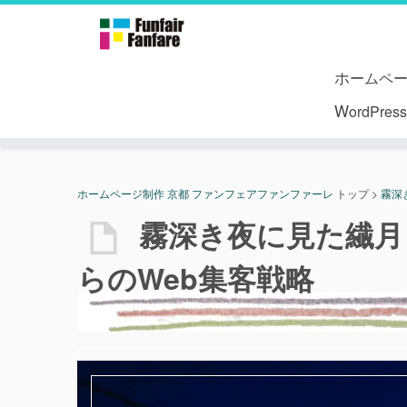
ホームペ
WordPr
ホームページ制作 京都 ファンフェアファンファーレ
トップ
>
霧深
霧深き夜に見た繊月
らのWeb集客戦略