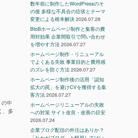
数年前に制作したWordPressのそ
の後 多様な不具合の症状とテーマ
変更による根本解決
2026.07.28
BtoBホームページ制作と集客の費
用対効果 企業間取引で問い合わせ
を増やす方法
2026.07.27
ホームページ制作・リニューアル
でよくある失敗 事業目的と費用感
のズレを防ぐ方法
2026.07.27
ホームページ制作後の活用「認知
拡大の罠」を避けCVを獲得する集
客方法
2026.07.27
」の中
ホームページリニューアルの失敗
く、多
への対策 サイト改良・改善の目安
2026.07.24
企業ブログ配信の外注はありか？
「たかがブログ」と軽視してはい