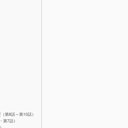
（第8話～第10話）
・第7話）
話）