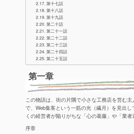
第十七話
第十八話
第十九話
第二十話
第二十一話
第二十二話
第二十三話
第二十四話
第二十五話
第一章
この物語は、街の片隅で小さな工務店を営む主
で、Web集客という一筋の光（繊月）を見出し
くの経営者が陥りがちな「心の葛藤」や「業者
序章