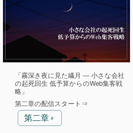
「霧深き夜に見た繊月 ― 小さな会社
の起死回生 低予算からのWeb集客戦
略」
第二章の配信スタート⇒
第二章