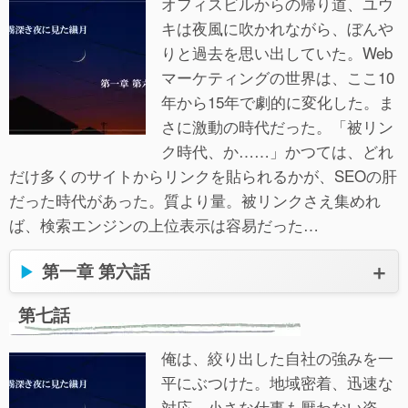
オフィスビルからの帰り道、ユウ
キは夜風に吹かれながら、ぼんや
りと過去を思い出していた。Web
マーケティングの世界は、ここ10
年から15年で劇的に変化した。ま
さに激動の時代だった。「被リン
ク時代、か……」かつては、どれ
だけ多くのサイトからリンクを貼られるかが、SEOの肝
だった時代があった。質より量。被リンクさえ集めれ
ば、検索エンジンの上位表示は容易だった…
第一章 第六話
第七話
俺は、絞り出した自社の強みを一
平にぶつけた。地域密着、迅速な
対応、小さな仕事も厭わない姿