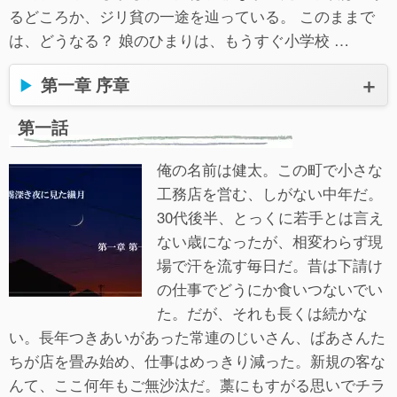
るどころか、ジリ貧の一途を辿っている。 このままで
は、どうなる？ 娘のひまりは、もうすぐ小学校 …
第一章 序章
第一話
俺の名前は健太。この町で小さな
工務店を営む、しがない中年だ。
30代後半、とっくに若手とは言え
ない歳になったが、相変わらず現
場で汗を流す毎日だ。昔は下請け
の仕事でどうにか食いつないでい
た。だが、それも長くは続かな
い。長年つきあいがあった常連のじいさん、ばあさんた
ちが店を畳み始め、仕事はめっきり減った。新規の客な
んて、ここ何年もご無沙汰だ。藁にもすがる思いでチラ