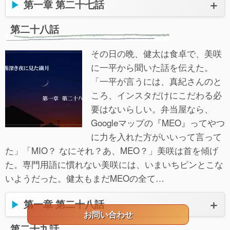
第一章 第二十七話
第二十八話
その日の晩、健太は食卓で、美咲
に一平から聞いた話を伝えた。
「一平が言うには、真紀さんのと
ころ、インスタだけにこだわる必
要はないらしい。弁当屋なら、
Googleマップの『MEO』ってやつ
に力を入れた方がいいって言って
た」「MIO？ なにそれ？あ、MEO？」美咲は首を傾げ
た。専門用語に慣れない美咲には、いまいちピンとこな
いようだった。健太もまだMEOの全て…
第一章 第二十八話
お問い合わせ
第二十九話