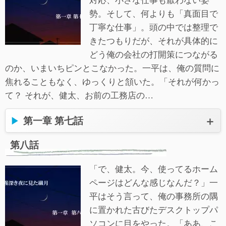
勢。そして、何よりも「真面目で
丁寧な仕事」。頭の中では整理で
きたつもりだが、それが具体的に
どう俺の会社の打開策につながる
のか、いまいちピンとこなかった。一平は、俺の質問に
焦れることもなく、ゆっくりと頷いた。「それが何かっ
て？ それが、健太、お前の工務店の…
第一章 第七話
第八話
「で、健太。今、使ってるホーム
ページはどんな感じなんだ？」一
平はそう言って、俺の事務所の隅
に置かれた古びたデスクトップパ
ソコンに目をやった。「ああ、こ