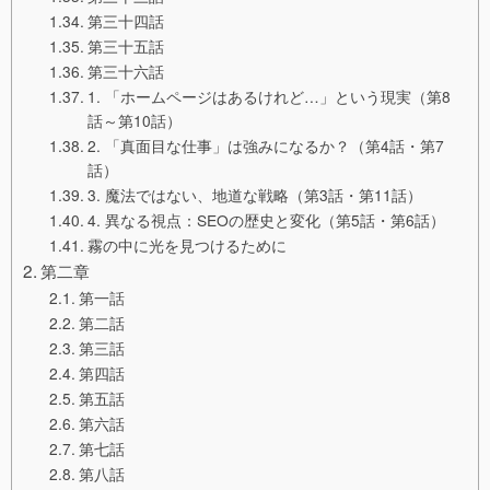
第三十四話
第三十五話
第三十六話
1. 「ホームページはあるけれど…」という現実（第8
話～第10話）
2. 「真面目な仕事」は強みになるか？（第4話・第7
話）
3. 魔法ではない、地道な戦略（第3話・第11話）
4. 異なる視点：SEOの歴史と変化（第5話・第6話）
霧の中に光を見つけるために
第二章
第一話
第二話
第三話
第四話
第五話
第六話
第七話
第八話