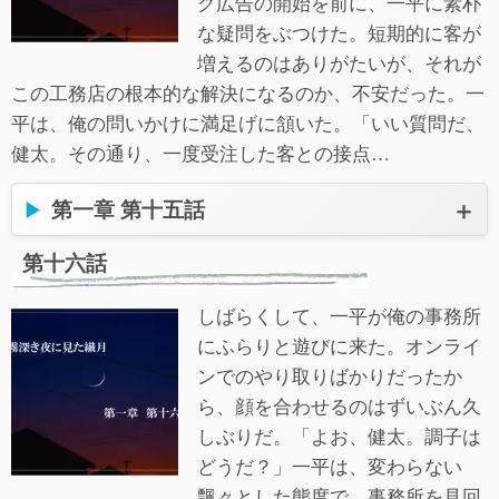
グ広告の開始を前に、一平に素朴
な疑問をぶつけた。短期的に客が
増えるのはありがたいが、それが
この工務店の根本的な解決になるのか、不安だった。一
平は、俺の問いかけに満足げに頷いた。「いい質問だ、
健太。その通り、一度受注した客との接点…
第一章 第十五話
第十六話
しばらくして、一平が俺の事務所
にふらりと遊びに来た。オンライ
ンでのやり取りばかりだったか
ら、顔を合わせるのはずいぶん久
しぶりだ。「よお、健太。調子は
どうだ？」一平は、変わらない
飄々とした態度で、事務所を見回