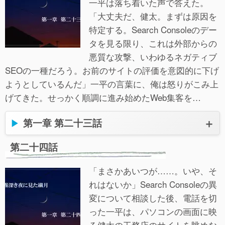
一平は落ち着いた声で答えた。
「大丈夫だ、健太。まずは原因を
特定する。Search Consoleのデー
タを見る限り、これは外部からの
悪質な攻撃、いわゆるネガティブ
SEOの一種だろう。お前のサイトの評価を意図的に下げ
ようとしているんだ」一平の言葉に、俺は怒りがこみ上
げてきた。せっかく順調に進み始めたWeb集客を…
第一章 第二十三話
第二十四話
「まさかあいつが……。いや、そ
れはないか」Search Consoleの異
変について相談した後、電話を切
った一平は、パソコンの画面に映
る健太の工務店のサイトを眺めな