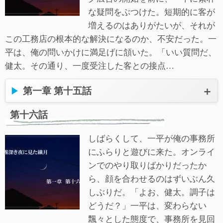
な疑問をぶつけた。短期的に客が
増えるのはありがたいが、それが
この工務店の根本的な解決になるのか、不安だった。一
平は、俺の問いかけに満足げに頷いた。「いい質問だ、
健太。その通り、一度受注した客との接点…
第一章 第十五話
第十六話
しばらくして、一平が俺の事務所
にふらりと遊びに来た。オンライ
ンでのやり取りばかりだったか
ら、顔を合わせるのはずいぶん久
しぶりだ。「よお、健太。調子は
どうだ？」一平は、変わらない
飄々とした態度で、事務所を見回