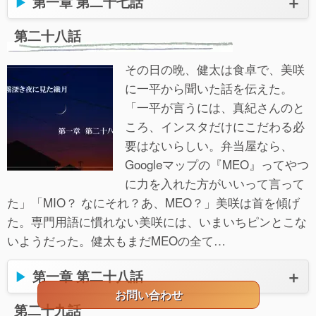
第一章 第二十七話
第二十八話
その日の晩、健太は食卓で、美咲
に一平から聞いた話を伝えた。
「一平が言うには、真紀さんのと
ころ、インスタだけにこだわる必
要はないらしい。弁当屋なら、
Googleマップの『MEO』ってやつ
に力を入れた方がいいって言って
た」「MIO？ なにそれ？あ、MEO？」美咲は首を傾げ
た。専門用語に慣れない美咲には、いまいちピンとこな
いようだった。健太もまだMEOの全て…
第一章 第二十八話
お問い合わせ
第二十九話