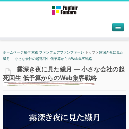
ホームページ制作 京都 ファンフェアファンファーレ
トップ
>
霧深き夜に見た
繊月 ― 小さな会社の起死回生 低予算からのWeb集客戦略
霧深き夜に見た繊月 ― 小さな会社の起
死回生 低予算からのWeb集客戦略