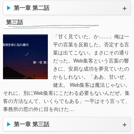
第一章 第二話
第三話
「甘く見ていた、か……」俺は一
平の言葉を反芻した。否定する言
葉は出てこない。まさにその通り
だった。Web集客という言葉の響
きに、安易な成功を夢見ていたの
かもしれない。「ああ、甘いぜ、
健太。 Web集客は魔法じゃない。
それに、別にWeb集客にこだわる必要もないんだぜ。集
客の方法なんて、いくらでもある」一平はそう言って、
事務所の窓の外に目を向けた…
第一章 第三話