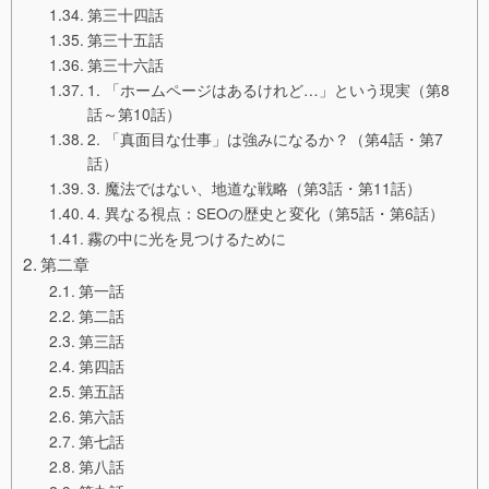
第三十四話
第三十五話
第三十六話
1. 「ホームページはあるけれど…」という現実（第8
話～第10話）
2. 「真面目な仕事」は強みになるか？（第4話・第7
話）
3. 魔法ではない、地道な戦略（第3話・第11話）
4. 異なる視点：SEOの歴史と変化（第5話・第6話）
霧の中に光を見つけるために
第二章
第一話
第二話
第三話
第四話
第五話
第六話
第七話
第八話