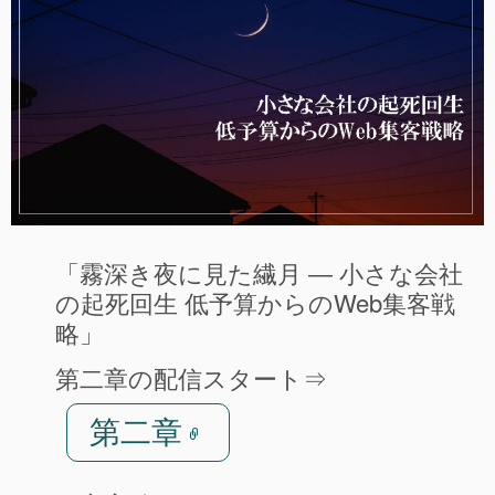
「霧深き夜に見た繊月 ― 小さな会社
の起死回生 低予算からのWeb集客戦
略」
第二章の配信スタート⇒
第二章