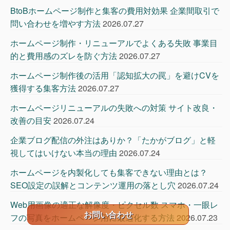
BtoBホームページ制作と集客の費用対効果 企業間取引で
問い合わせを増やす方法
2026.07.27
ホームページ制作・リニューアルでよくある失敗 事業目
的と費用感のズレを防ぐ方法
2026.07.27
ホームページ制作後の活用「認知拡大の罠」を避けCVを
獲得する集客方法
2026.07.27
ホームページリニューアルの失敗への対策 サイト改良・
改善の目安
2026.07.24
企業ブログ配信の外注はありか？「たかがブログ」と軽
視してはいけない本当の理由
2026.07.24
ホームページを内製化しても集客できない理由とは？
SEO設定の誤解とコンテンツ運用の落とし穴
2026.07.24
Web用画像の適正な解像度・ピクセル数 スマホ・一眼レ
お問い合わせ
フの写真をホームページ用に最適化する方法
2026.07.23