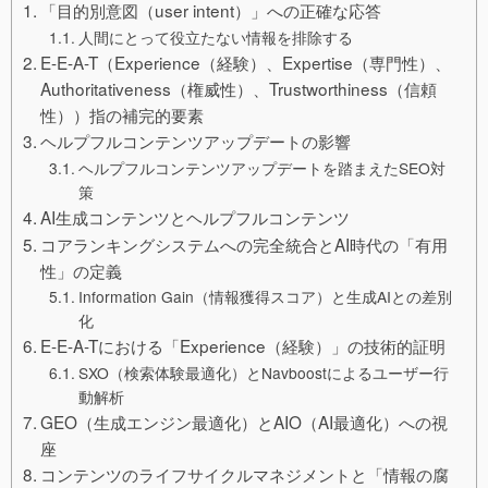
「目的別意図（user intent）」への正確な応答
人間にとって役立たない情報を排除する
E-E-A-T（Experience（経験）、Expertise（専門性）、
Authoritativeness（権威性）、Trustworthiness（信頼
性））指の補完的要素
ヘルプフルコンテンツアップデートの影響
ヘルプフルコンテンツアップデートを踏まえたSEO対
策
AI生成コンテンツとヘルプフルコンテンツ
コアランキングシステムへの完全統合とAI時代の「有用
性」の定義
Information Gain（情報獲得スコア）と生成AIとの差別
化
E-E-A-Tにおける「Experience（経験）」の技術的証明
SXO（検索体験最適化）とNavboostによるユーザー行
動解析
GEO（生成エンジン最適化）とAIO（AI最適化）への視
座
コンテンツのライフサイクルマネジメントと「情報の腐