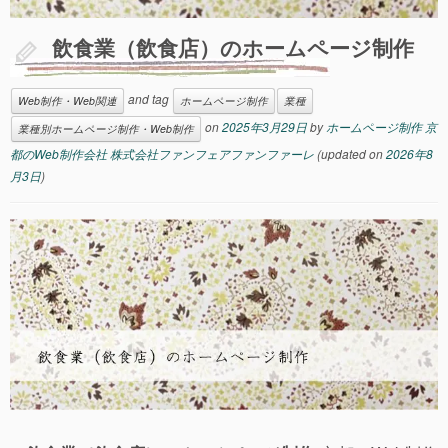
飲食業（飲食店）のホームページ制作
and tag
Web制作・Web関連
ホームページ制作
業種
on
2025年3月29日
by
ホームページ制作 京
業種別ホームページ制作・Web制作
都のWeb制作会社 株式会社ファンフェアファンファーレ
(updated on
2026年8
月3日
)