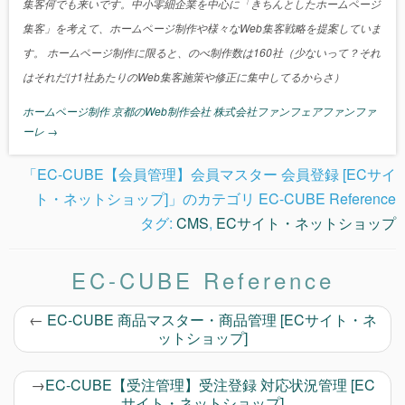
集客何でも来いです。中小零細企業を中心に「きちんとしたホームページ
集客」を考えて、ホームページ制作や様々なWeb集客戦略を提案していま
す。 ホームページ制作に限ると、のべ制作数は160社（少ないって？それ
はそれだけ1社あたりのWeb集客施策や修正に集中してるからさ）
ホームページ制作 京都のWeb制作会社 株式会社ファンフェアファンファ
ーレ
→
「EC-CUBE【会員管理】会員マスター 会員登録 [ECサイ
ト・ネットショップ]」のカテゴリ EC-CUBE Reference
タグ:
CMS
,
ECサイト・ネットショップ
EC-CUBE Reference
←
EC-CUBE 商品マスター・商品管理 [ECサイト・ネ
ットショップ]
→
EC-CUBE【受注管理】受注登録 対応状況管理 [EC
サイト・ネットショップ]