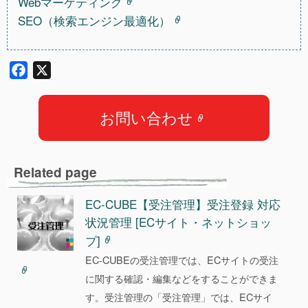
Webマーケティング
SEO（検索エンジン最適化）
F
X
a
c
お問い合わせ
e
b
o
Related page
o
k
EC-CUBE【受注管理】受注登録 対応
状況管理 [ECサイト・ネットショッ
プ]
EC-CUBEの受注管理では、ECサイトの受注
に関する確認・編集などをすることができま
す。受注管理の「受注管理」では、ECサイ