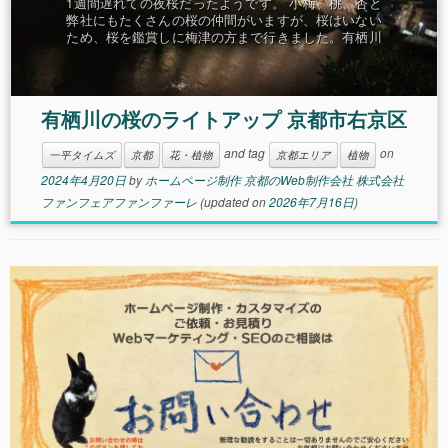
1週間遅れての夜桜だったようです。 小梅、桃、杏と
弊社にもたくさんの桜の仲間がいますが、桜はいない
ため、桜を鑑賞しに梅津の方まで行きました。有栖川
の桜のトンネルがライト
有栖川の桜のライトアップ 京都市右京区
and tag
on
一平タイムズ
京都
花・植物
京都エリア
植物
2024年4月20日
by
ホームページ制作 京都のWeb制作会社 株式会社
ファンフェアファンファーレ
(updated on
2026年7月16日
)