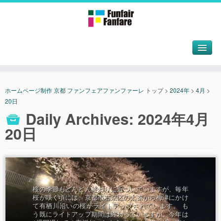
ホームページ制作 京都 ファンフェアファンファーレ
トップ
>
2024年
>
4月
>
20日
Daily Archives:
2024年4月
20日
桜の季節もどんどん終わりに近づいていますが、毎年
桜が咲く頃には、京都市右京区の太秦から梅津にかけ
て有栖川沿いの桜がライトアップされています。 も
う既にライトアップ期間は終わっていますが、今年は