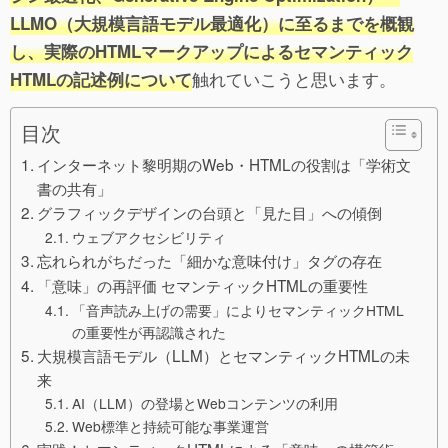
LLMO（大規模言語モデル最適化）に至るまでを概観
し、実際のHTMLマークアップによるセマンティック
触れていこうと思います。
HTMLの記述例について
目次
インターネット黎明期のWeb・HTMLの役割は「学術文
書の共有」
グラフィックデザインの台頭と「見た目」への傾倒
ウェブアクセシビリティ
忘れられがちだった「細かな意味付け」タグの存在
「意味」の再評価 セマンティックHTMLの重要性
「音声読み上げの需要」によりセマンティックHTML
の重要性が再認識された
大規模言語モデル（LLM）とセマンティックHTMLの未
来
AI（LLM）の登場とWebコンテンツの利用
Web標準と持続可能な事業運営