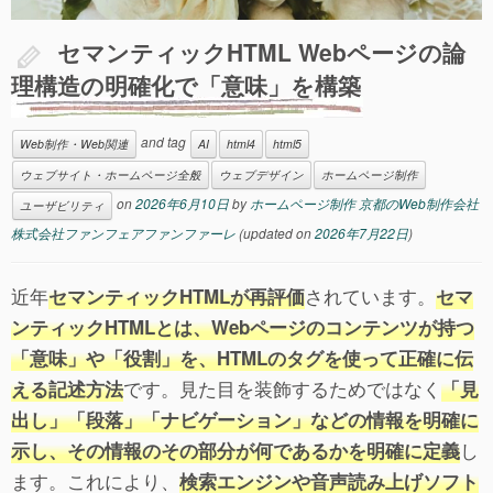
セマンティックHTML Webページの論
理構造の明確化で「意味」を構築
and tag
Web制作・Web関連
AI
html4
html5
ウェブサイト・ホームページ全般
ウェブデザイン
ホームページ制作
on
2026年6月10日
by
ホームページ制作 京都のWeb制作会社
ユーザビリティ
株式会社ファンフェアファンファーレ
(updated on
2026年7月22日
)
近年
されています。
セマンティックHTMLが再評価
セマ
ンティックHTMLとは、Webページのコンテンツが持つ
「意味」や「役割」を、HTMLのタグを使って正確に伝
です。見た目を装飾するためではなく
える記述方法
「見
出し」「段落」「ナビゲーション」などの情報を明確に
し
示し、その情報のその部分が何であるかを明確に定義
ます。これにより、
検索エンジンや音声読み上げソフト