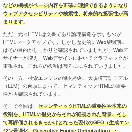
などの機械がページ内容を正確に理解できるようになり
ウェブアクセシビリティや検索性、将来的な拡張性が高
。
まります
ただ、元々HTMLは文書であり論理構造を示すものが
HTMLマークアップです。しかし歴史的にWeb黎明期に
はその目的がしっかりと確認されていましたが、Webデ
ザイナーが増え、Webデザインにおいてグラフィックが
重視され、これらの役割は蔑ろににされていきました。
その一方、検索エンジンの進化やAI、大規模言語モデル
（LLM）の台頭によって、セマンティックHTMLの重要
性が再確認されています。
そこで今回は、
セマンティックHTMLの重要性や本来の
役割を、HTMLの歴史からそれが軽視された背景、そし
て再評価されるきっかけとなった現代のGEO（生成エン
ジン最適化、Generative Engine Optimization）・