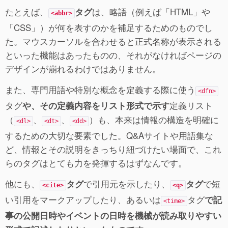
たとえば、
は、略語（例えば「HTML」や
タグ
<abbr>
「CSS」）が何を表すのかを補足するためのものでし
た。マウスカーソルを合わせると正式名称が表示される
といった機能はあったものの、それがなければページの
デザインが崩れるわけではありません。
また、専門用語や特別な概念を定義する際に使う
<dfn>
タグ
定義リスト
や、その定義内容をリスト形式で示す
（
、
、
）も、本来は情報の構造を明確に
<dl>
<dt>
<dd>
するための大切な要素でした。Q&Aサイトや用語集な
ど、情報とその説明をきっちり紐づけたい場面で、これ
らのタグはとても力を発揮するはずなんです。
他にも、
で引用元を示したり、
で短
タグ
タグ
<cite>
<q>
い引用をマークアップしたり、あるいは
タグ
で記
<time>
事の公開日時やイベントの日時を機械が読み取りやすい