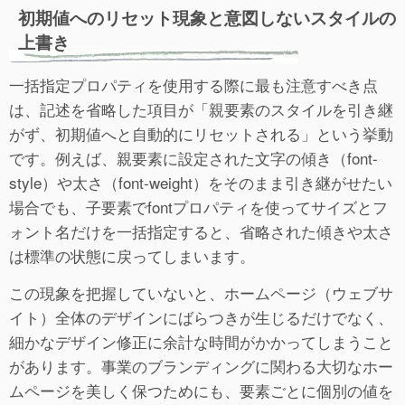
初期値へのリセット現象と意図しないスタイルの
上書き
一括指定プロパティを使用する際に最も注意すべき点
は、記述を省略した項目が「親要素のスタイルを引き継
がず、初期値へと自動的にリセットされる」という挙動
です。例えば、親要素に設定された文字の傾き（font-
style）や太さ（font-weight）をそのまま引き継がせたい
場合でも、子要素でfontプロパティを使ってサイズとフ
ォント名だけを一括指定すると、省略された傾きや太さ
は標準の状態に戻ってしまいます。
この現象を把握していないと、ホームページ（ウェブサ
イト）全体のデザインにばらつきが生じるだけでなく、
細かなデザイン修正に余計な時間がかかってしまうこと
があります。事業のブランディングに関わる大切なホー
ムページを美しく保つためにも、要素ごとに個別の値を