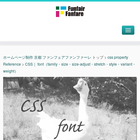
ホームページ制作 京都 ファンフェアファンファーレ
トップ
>
css property
Reference
>
CSS｜ font（family・size・size-adjust・stretch・style・variant・
weight）