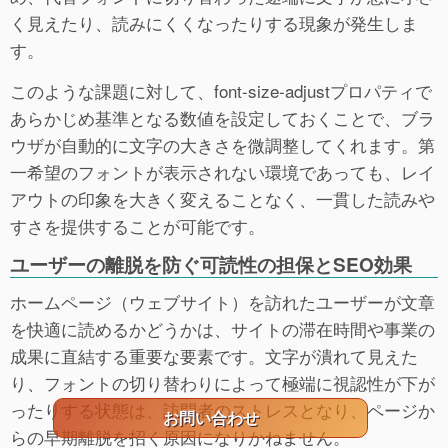
く見えたり、読みにくくなったりする現象が発生しま
す。
このような課題に対して、font-size-adjustプロパティで
あらかじめ基準となる数値を設定しておくことで、ブラ
ウザが自動的に文字の大きさを微調整してくれます。第
一希望のフォントが表示されない環境であっても、レイ
アウトの印象を大きく変えることなく、一貫した読みや
すさを提供することが可能です。
ユーザーの離脱を防ぐ可読性の担保とSEO効果
ホームページ（ウェブサイト）を訪れたユーザーが文章
を快適に読めるかどうかは、サイトの滞在時間や事業の
成果に直結する重要な要素です。文字が潰れて見えた
り、フォントの切り替わりによって極端に視認性が下が
ったりする状態は、訪問者のストレスとなり、ページか
お問い合わせ
らの早期離脱を招く原因になりかねません。