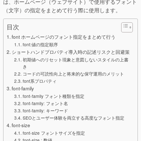
は、ホームページ（ウェブサイト）で使用するフォント
（文字）の指定をまとめて行う際に使用します。
目次
font ホームページのフォント指定をまとめて行う
font:値の指定順序
ショートハンドプロパティ導入時の記述リスクと回避策
初期値へのリセット現象と意図しないスタイルの上書
き
コードの可読性向上と将来的な保守運用のメリット
font系プロパティ
font-family
font-family フォント種類を指定
font-family: フォント名
font-family: キーワード
SEOとユーザー体験を両立する高度なフォント指定
font-size
font-size フォントサイズを指定
font-size : 数値