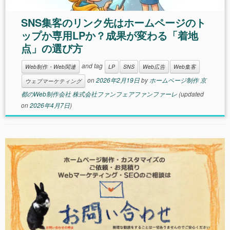
SNS集客のリンク先はホームページのト
ップか専用LPか？成果が変わる「着地
点」の選び方
and tag
Web制作・Web関連
LP
SNS
Web広告
Web集客
on
2026年2月19日
by
ホームページ制作 京
ウェブマーケティング
都のWeb制作会社 株式会社ファンフェアファンファーレ
(updated
on
2026年4月7日
)