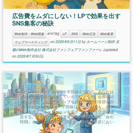
広告費をムダにしない！LPで効果を出す
SNS集客の秘訣
and tag
Web制作・Web関連
LP
SNS
Web広告
Web集客
on
2026年5月11日
by
ホームページ制作 京
ウェブマーケティング
都のWeb制作会社 株式会社ファンフェアファンファーレ
(updated
on
2026年7月30日
)
TikTokのショート動画を一本投稿するのに、あなたは
どれだけの時間を費やしているでしょうか。企画を練
り、撮影し、編集でテロップを入れ、流行の音源を探
す。Instagramのフィード投稿ひとつとっても、デザ
インを整え、キャプションを書き、ハッシュタグを選
定する。その労力は、経営者や担当者の貴重な「命の
時間」を削って行われています。 現代の事業におい
て、SNS