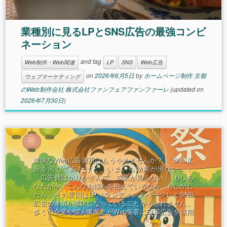
業種別に見るLPとSNS広告の最強コンビ
ネーション
and tag
Web制作・Web関連
LP
SNS
Web広告
on
2026年6月5日
by
ホームページ制作 京都
ウェブマーケティング
のWeb制作会社 株式会社ファンフェアファンファーレ
(updated on
2026年7月30日
)
曖昧なWeb広告運用はもうやめませんか？ 「SNS広
告を出してみたけど、いまいち効果が出ない…」
「広告費ばかりかさんで、成果が見えない」 もしあ
なたが今、こんなお悩みを抱えているなら、もしかし
たら、その原因はLP（ランディングページ）とSNS
広告の連携が曖昧になっていることかもしれません。
多くの企業や個人事業主がWeb集客にSNS広告を活用
していますが、