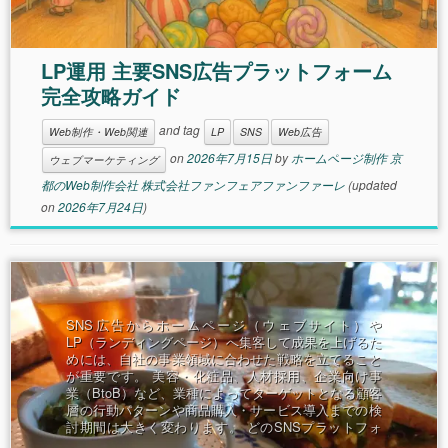
ります。 ここ
LP運用 主要SNS広告プラットフォーム
完全攻略ガイド
and tag
Web制作・Web関連
LP
SNS
Web広告
on
2026年7月15日
by
ホームページ制作 京
ウェブマーケティング
都のWeb制作会社 株式会社ファンフェアファンファーレ
(updated
on
2026年7月24日
)
SNS広告からホームページ（ウェブサイト）や
LP（ランディングページ）へ集客して成果を上げるた
めには、自社の事業領域に合わせた戦略を立てること
が重要です。 美容・化粧品、人材採用、企業向け事
業（BtoB）など、業種によってターゲットとなる顧客
層の行動パターンや商品購入・サービス導入までの検
討期間は大きく変わります。 どのSNSプラットフォ
ームと広告フォーマッ