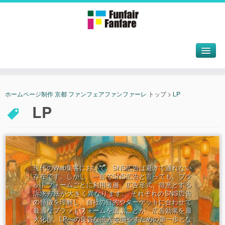
ホームページ制作 京都 ファンフェアファンファーレ
トップ
>
LP
LP
現代のWeb集客において、SNS広告は避けて通れない
存在です。しかし、一言でSNS広告と言っても、プラ
ットフォームごとに利用者層、広告形式、得意とする
訴求方法が大きく異なります。 それぞれのSNS広告
の特徴を理解し、自社の目的やターゲットに合わせて
最適なプラットフォームを選ぶことが、広告効果を最
大化し、LPへの良質な流入を増やすための第一歩とな