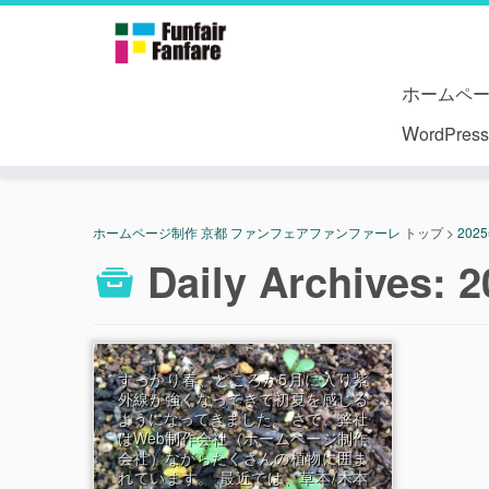
ホームペ
WordPr
ホームページ制作 京都 ファンフェアファンファーレ
トップ
>
202
Daily Archives:
2
すっかり春、どころか5月に入り紫
外線が強くなってきて初夏を感じる
ようになってきました。 さて、弊社
はWeb制作会社（ホームページ制作
会社）ながらたくさんの植物に囲ま
れています。 最近では、草本/木本