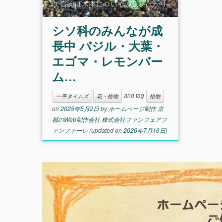
で言えば木本についての投稿ばかり
でしたが、弊社ファンフェアファン
ファーレのgoogle+ページなどで密
シソ科のみんなが成
かにお知らせさせていただいている
通り、バジル・大葉・エゴマ
長中 バジル・大葉・
エゴマ・レモンバー
ム…
and tag
一平タイムズ
花・植物
植物
on
2025年5月2日
by
ホームページ制作 京
都のWeb制作会社 株式会社ファンフェアフ
ァンファーレ
(updated on
2026年7月16日
)