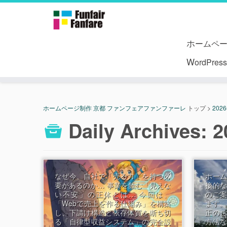
ホームペ
WordPr
ホームページ制作 京都 ファンフェアファンファーレ
トップ
>
202
Daily Archives:
2
なぜ今、自社で「売る力」を持つ必
ホー
要があるのか… 事業を蝕む「見えな
接的
い不安」の正体とは… 今回は、
のご
「Webで売上を作る仕組み」を構築
ます。
し、下請け構造と依存体質を断ち切
正の
る「自律型収益システム」の完全設
方法