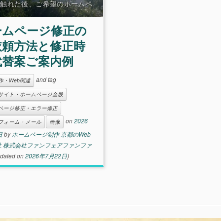
に触れた後、ご希望のホームペ
修正が難しい場合の代替案のご
例を掲載させていただきます。
ームページ修正の
ームページの修正を依頼するに
も、メールでどうやって伝えた
依頼方法と修正時
代替案ご案内例
and tag
作・Web関連
サイト・ホームページ全般
ページ修正・エラー修正
on
2026
フォーム・メール
画像
日
by
ホームページ制作 京都のWeb
社 株式会社ファンフェアファンファ
dated on
2026年7月22日
)