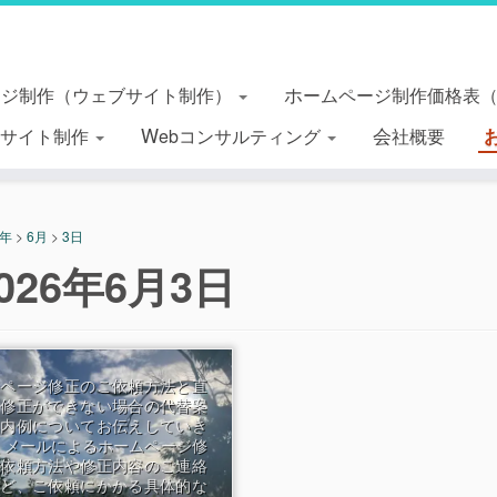
ージ制作（ウェブサイト制作）
ホームページ制作価格表
essサイト制作
Webコンサルティング
会社概要
6年
>
6月
>
3日
026年6月3日
ムページ修正のご依頼方法と直
な修正ができない場合の代替案
案内例についてお伝えしていき
 メールによるホームページ修
ご依頼方法や修正内容のご連絡
など、ご依頼にかかる具体的な