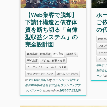
計図を示してみようと思います。
内容
「Web集客」によって、企業の持つ
ージ
「構造的脆弱性」や「見えない不
案内
【Web集客で脱却】
ホ
安」から脱却するというテーマでお
「ホ
送りします。 端的には、もし代理店
して
下請け構造と依存体
ご
や商社
らい
質を断ち切る「自律
の
型収益システム」の
Web制
完全設計図
ウェブ
ホーム
and tag
Web制作・Web関連
Web広告
メール
Web集客
アクセス解析・分析
年6月3
ウェブサイト・ホームページ全般
制作会
ウェブマーケティング
ホームページ制作
ーレ
(up
on
2026年6月3日
by
ホームページ制作 京
都のWeb制作会社 株式会社ファンフェアフ
ァンファーレ
(updated on
2026年7月22日
)