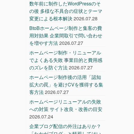
数年前に制作したWordPressのそ
の後 多様な不具合の症状とテーマ
変更による根本解決
2026.07.28
BtoBホームページ制作と集客の費
用対効果 企業間取引で問い合わせ
を増やす方法
2026.07.27
ホームページ制作・リニューアル
でよくある失敗 事業目的と費用感
のズレを防ぐ方法
2026.07.27
ホームページ制作後の活用「認知
拡大の罠」を避けCVを獲得する集
客方法
2026.07.27
ホームページリニューアルの失敗
への対策 サイト改良・改善の目安
2026.07.24
企業ブログ配信の外注はありか？
「たかがブログ」と軽視してはい