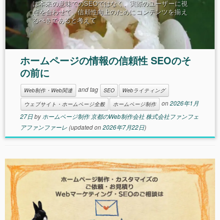
は本来の意味でのSEOではなく、実際のユーザーに視
点を合わせて、信頼性向上のためにコンテンツを揃え
るべきであると考えて
ホームページの情報の信頼性 SEOのそ
の前に
and tag
Web制作・Web関連
SEO
Webライティング
on
2026年1月
ウェブサイト・ホームページ全般
ホームページ制作
27日
by
ホームページ制作 京都のWeb制作会社 株式会社ファンフェ
アファンファーレ
(updated on
2026年7月22日
)