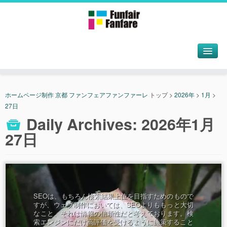
ホームページ制作 京都 ファンフェアファンファーレ
トップ
>
2026年
>
1月
>
27日
Daily Archives:
2026年1月
27日
SEOは、もちろん検索結果上位を目指すためのもので
すが、ウェブ制作においては、SEOよりももっと大切
なこと、それは情報の信頼性だと考えております。検
索エンジンにだけ高評価を受けるように施策すること