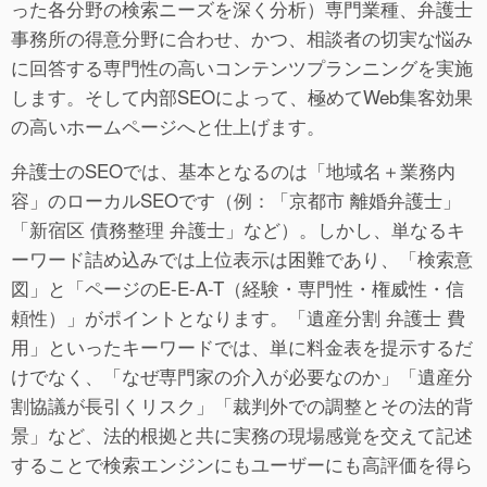
った各分野の検索ニーズを深く分析）専門業種、弁護士
事務所の得意分野に合わせ、かつ、相談者の切実な悩み
に回答する専門性の高いコンテンツプランニングを実施
します。そして内部SEOによって、極めてWeb集客効果
の高いホームページへと仕上げます。
弁護士のSEOでは、基本となるのは「地域名＋業務内
容」のローカルSEOです（例：「京都市 離婚弁護士」
「新宿区 債務整理 弁護士」など）。しかし、単なるキ
ーワード詰め込みでは上位表示は困難であり、「検索意
図」と「ページのE-E-A-T（経験・専門性・権威性・信
頼性）」がポイントとなります。「遺産分割 弁護士 費
用」といったキーワードでは、単に料金表を提示するだ
けでなく、「なぜ専門家の介入が必要なのか」「遺産分
割協議が長引くリスク」「裁判外での調整とその法的背
景」など、法的根拠と共に実務の現場感覚を交えて記述
することで検索エンジンにもユーザーにも高評価を得ら