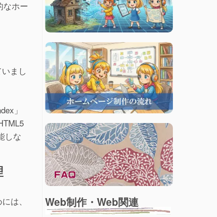
的なホー
ていまし
ex」
TML5
能しな
理
Web制作・Web関連
めには、