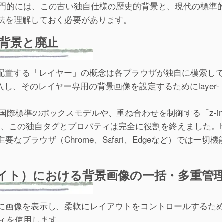
た。より専門的には、この古い独自仕様の歴史的背景と、現代の標準
法を理解しておく必要があります。
の登場背景と廃止
て配置する「レイヤー」の概念は各ブラウザが独自に模索し
rタグを導入し、そのレイヤー専用の背景画像を設定するためにlayer-
際標準のボックスモデルや、重ね合わせを制御する「z-ind
つれ、この独自タグとプロパティは完全に役割を終えました。H
ブラウザ（Chrome、Safari、Edgeなど）では一切機
イト）における背景画像の一括・多重管
に画像を表示し、柔軟にレイアウトをコントロールするた
パティを使用します。