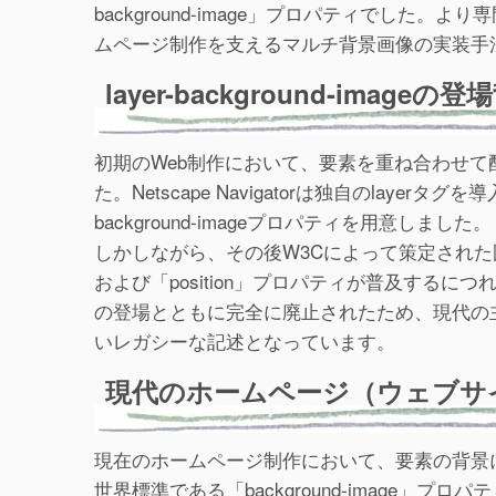
background-image」プロパティでし
ムページ制作を支えるマルチ背景画像の実装手
layer-background-image
初期のWeb制作において、要素を重ね合わせ
た。Netscape Navigatorは独自のlaye
background-imageプロパティを用意しました。
しかしながら、その後W3Cによって策定された国
および「position」プロパティが普及するに
の登場とともに完全に廃止されたため、現代の主要な
いレガシーな記述となっています。
現代のホームページ（ウェブサ
現在のホームページ制作において、要素の背景
世界標準である「background-image」プロ