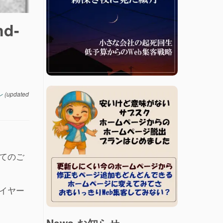
nd-
レ
(updated
いてのご
レイヤー
News お知らせ