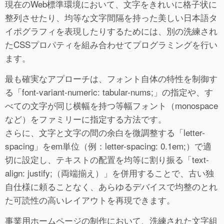
現在のWeb標準環境において、文字をきれいに格子状に
整列させたり、均等な文字間隔を持った美しい日本語タ
イポグラフィを表現したりするためには、別の洗練され
たCSSプロパティを組み合わせてプログラミングを行い
ます。
最も確実なアプローチは、フォント自体の特性を制御す
る「font-variant-numeric: tabular-nums;」の指定や、す
べての文字が同じ横幅を持つ等幅フォント（monospace
など）をファミリーに指定する方法です。
さらに、文字と文字の間の余白を微調整する「letter-
spacing」をem単位（例：letter-spacing: 0.1em;）で適
切に設定し、テキストの配置を均等に割り振る「text-
align: justify;（両端揃え）」を併用することで、古い独
自仕様に頼ることなく、あらゆるデバイスで均整のとれ
た可読性の高いレイアウトを再現できます。
事業用ホームページの制作において、洗練された文字組