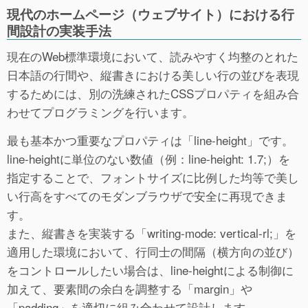
現代のホームページ（ウェブサイト）における行
間設計の実装手法
現在のWeb標準環境において、読みやすく均整のとれた
日本語の行間や、縦書きにおける美しい行の並びを表現
するためには、別の洗練されたCSSプロパティを組み合
わせてプログラミングを行います。
最も基本かつ重要なプロパティは「line-height」です。
line-heightに単位のない数値（例：line-height: 1.7;）を
指定することで、フォントサイズに比例した均等で美し
い行高をすべてのモダンブラウザで安全に再現できま
す。
また、縦書きを実装する「writing-mode: vertical-rl;」を
適用した環境において、行同士の間隔（横方向の並び）
をコントロールしたい場合は、line-heightによる制御に
加えて、要素間の余白を調整する「margin」や
「padding」を適切に組み合わせて設計します。