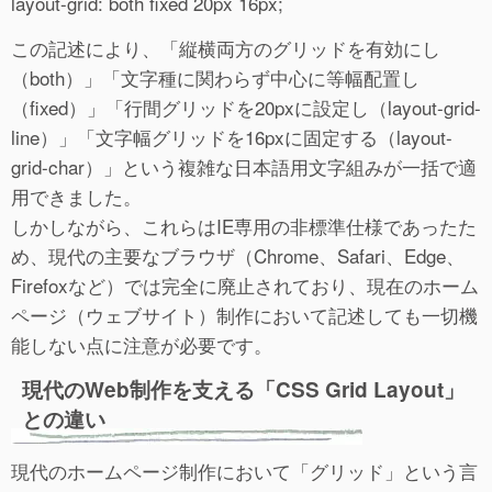
layout-grid: both fixed 20px 16px;
この記述により、「縦横両方のグリッドを有効にし
（both）」「文字種に関わらず中心に等幅配置し
（fixed）」「行間グリッドを20pxに設定し（layout-grid-
line）」「文字幅グリッドを16pxに固定する（layout-
grid-char）」という複雑な日本語用文字組みが一括で適
用できました。
しかしながら、これらはIE専用の非標準仕様であったた
め、現代の主要なブラウザ（Chrome、Safari、Edge、
Firefoxなど）では完全に廃止されており、現在のホーム
ページ（ウェブサイト）制作において記述しても一切機
能しない点に注意が必要です。
現代のWeb制作を支える「CSS Grid Layout」
との違い
現代のホームページ制作において「グリッド」という言