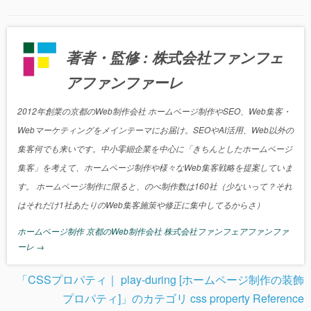
著者・監修 : 株式会社ファンフェ
アファンファーレ
2012年創業の京都のWeb制作会社 ホームページ制作やSEO、Web集客・
Webマーケティングをメインテーマにお届け。SEOやAI活用、Web以外の
集客何でも来いです。中小零細企業を中心に「きちんとしたホームページ
集客」を考えて、ホームページ制作や様々なWeb集客戦略を提案していま
す。 ホームページ制作に限ると、のべ制作数は160社（少ないって？それ
はそれだけ1社あたりのWeb集客施策や修正に集中してるからさ）
ホームページ制作 京都のWeb制作会社 株式会社ファンフェアファンファ
ーレ
→
「CSSプロパティ｜ play-during [ホームページ制作の装飾
プロパティ]」のカテゴリ css property Reference