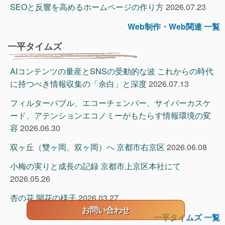
SEOと反響を高めるホームページの作り方
2026.07.23
Web制作・Web関連 一覧
一平タイムズ
AIコンテンツの量産とSNSの受動的な波 これからの時代
に持つべき情報収集の「余白」と深度
2026.07.13
フィルターバブル、エコーチェンバー、サイバーカスケ
ード、アテンションエコノミーがもたらす情報環境の変
容
2026.06.30
双ヶ丘（雙ヶ岡、双ヶ岡）へ 京都市右京区
2026.06.08
小梅の実りと成長の記録 京都市上京区本社にて
2026.05.26
杏の花 開花の様子
2026.03.27
お問い合わせ
一平タイムズ 一覧