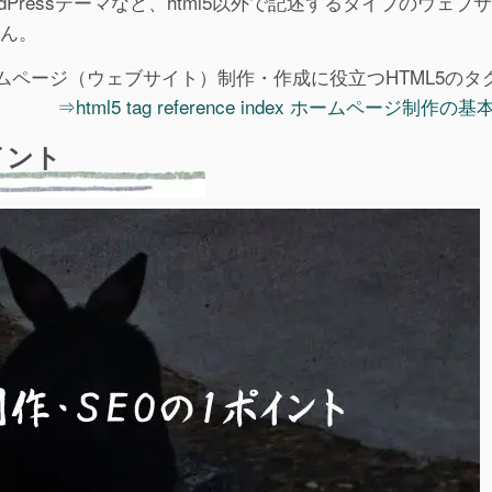
dPressテーマなど、html5以外で記述するタイプのウェブ
せん。
ムページ（ウェブサイト）制作・作成に役立つHTML5のタ
⇒html5 tag reference index ホームページ制作の
イント