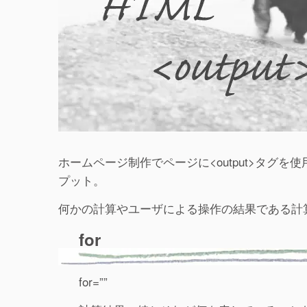
ホームページ制作でページに<output>タグ
プット。
何かの計算やユーザによる操作の結果である計
for
for=””