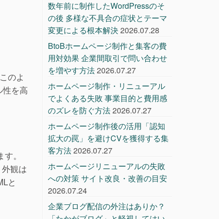
数年前に制作したWordPressのそ
の後 多様な不具合の症状とテーマ
変更による根本解決
2026.07.28
BtoBホームページ制作と集客の費
用対効果 企業間取引で問い合わせ
を増やす方法
2026.07.27
はこのよ
ホームページ制作・リニューアル
ル性を高
でよくある失敗 事業目的と費用感
のズレを防ぐ方法
2026.07.27
ホームページ制作後の活用「認知
拡大の罠」を避けCVを獲得する集
客方法
2026.07.27
ます。
ホームページリニューアルの失敗
、外観は
への対策 サイト改良・改善の目安
MLと
2026.07.24
企業ブログ配信の外注はありか？
「たかがブログ」と軽視してはい