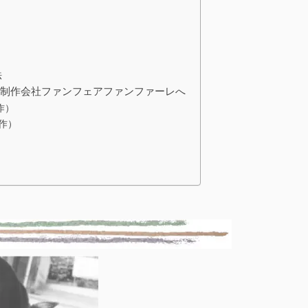
法
b制作会社ファンフェアファンファーレへ
作）
作）