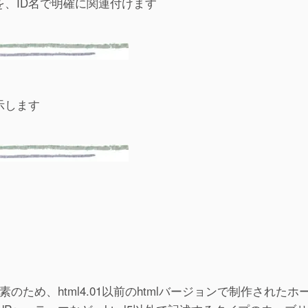
、ID名で明確に関連付けます
示します
た要素のため、html4.01以前のhtmlバージョンで制作された