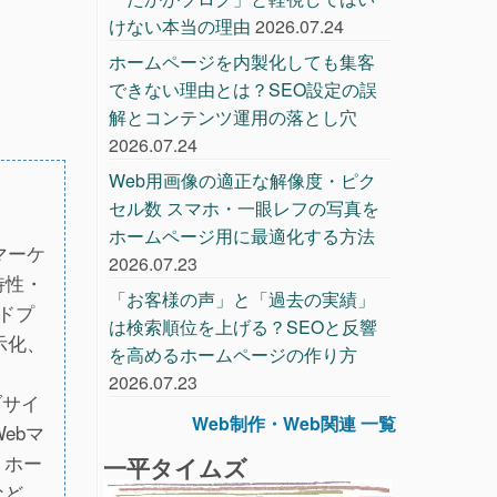
けない本当の理由
2026.07.24
ホームページを内製化しても集客
できない理由とは？SEO設定の誤
解とコンテンツ運用の落とし穴
2026.07.24
Web用画像の適正な解像度・ピク
セル数 スマホ・一眼レフの写真を
ホームページ用に最適化する方法
マーケ
2026.07.23
特性・
「お客様の声」と「過去の実績」
ードプ
は検索順位を上げる？SEOと反響
示化、
を高めるホームページの作り方
2026.07.23
ブサイ
Web制作・Web関連 一覧
ebマ
、ホー
一平タイムズ
など、