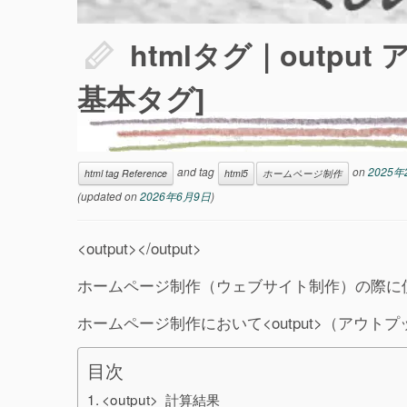
htmlタグ｜outpu
基本タグ]
and tag
on
2025年
html tag Reference
html5
ホームページ制作
(updated on
2026年6月9日
)
<output></output>
ホームページ制作（ウェブサイト制作）の際に使用
ホームページ制作において<output>（アウ
目次
<output> 計算結果