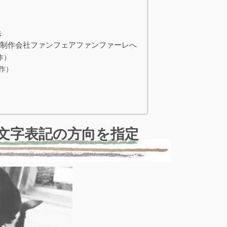
法
b制作会社ファンフェアファンファーレへ
作）
作）
、文字表記の方向を指定