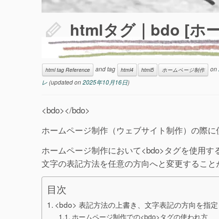
htmlタグ｜bdo 
and tag
on
html tag Reference
html4
html5
ホームページ制作
レ
(updated on
2025年10月16日
)
<bdo></bdo>
ホームページ制作（ウェブサイト制作）の際に使
ホームページ制作において<bdo>タグを使用
文字の表記方法を任意の方向へと変更すること
目次
<bdo> 表記方法の上書き、文字表記の方向を指定
ホームページ制作での<bdo>タグの使われ方