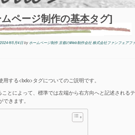
[ホームページ制作の基本タグ]
2024年5月4日
by
ホームページ制作 京都のWeb制作会社 株式会社ファンフェアフ
用する<bdo>タグについてのご説明です。
することによって、標準では左端から右方向へと記述される
ができます。