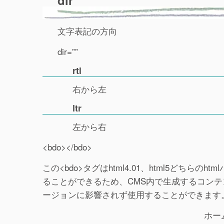
dir
文字表記の方向
dir=””
rtl
右から左
ltr
左から右
<bdo></bdo>
この<bdo>タグはhtml4.01、html5どち
ることができるため、CMS内で生成するコンテンツ
ージョンに影響されず使用することができます
ホー