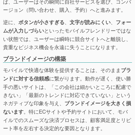
ば、ユーザーはその瞬間に自社サービスを選び、コンバ
ージョン（問い合わせ、購入、予約）へと進みます。
逆に、
、
、
ボタンが小さすぎる
文字が読みにくい
フォー
といったモバイルフレンドリーではな
ムが入力しづらい
い状態では、ユーザーは瞬時に競合サイトへと離脱し、
貴重なビジネス機会を永遠に失うことになります。
ブランドイメージの構築
モバイルで快適な体験を提供することは、そのまま
ブラ
に繋がります。動作が遅く、使い勝
ンドに対する信頼感
手の悪いサイトは、「この会社は細かいところに配慮で
きない」「最新のトレンドに対応できていない」という
ネガティブな印象を与え、
ブランドイメージを大きく損
。特にECサイトや予約サイトにおいて、モバ
ないます
イルでのスムーズな決済プロセスは、顧客満足度とリピ
ート率を左右する決定的な要因となります。