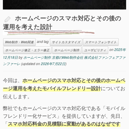
ホームページのスマホ対応とその後の
運用を考えた設計
and tag
Web制作・Web関連
サイトカスタマイズ
スマートフォンサイト
on
2025年
ホームページ修正・エラー修正
ホームページ制作
ユーザビリティ
12月18日
by
ホームページ制作 京都のWeb制作会社 株式会社ファンフェアファ
ンファーレ
(updated on
2026年7月22日
)
今回は、
ホームページのスマホ対応とその後のホームペ
についてお
ージ運用を考えたモバイルフレンドリー設計
伝えします。
弊社でもホームページのスマホ対応化である「モバイル
フレンドリー化サービス」を提供していますが、先日、
「
スマホ対応料金の見積額に変動があるのはなぜです