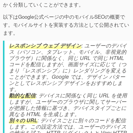
かく分類していくことができます。
以下はGoogle公式ページの中のモバイルSEOの概要で
す。モバイルサイトを実装する方法として公開されてい
ます。
レスポンシブ ウェブ デザイン
: ユーザーのデバイ
ス（パソコン、タブレット、モバイル、非視覚的
ブラウザ）に関係なく、同じ URL で同じ HTML
コードを配信しますが、画面サイズに応じて（つ
まり「レスポンシブ」に）レンダリングを変える
ことができます。Google では、デザイン パター
ンとしてレスポンシブ デザインをおすすめしま
す。
動的な配信
: デバイスに関係なく同じ URL を使用
しますが、ユーザーのブラウザに関してサーバー
が把握した情報に基づき、デバイスタイプごとに
異なる HTML を生成します。
別々の URL
: デバイスごとに別々のコードを配信
します。この設定方法では、ユーザーのデバイス
の検出を試み、HTTP リダイレクトと Vary HTTP