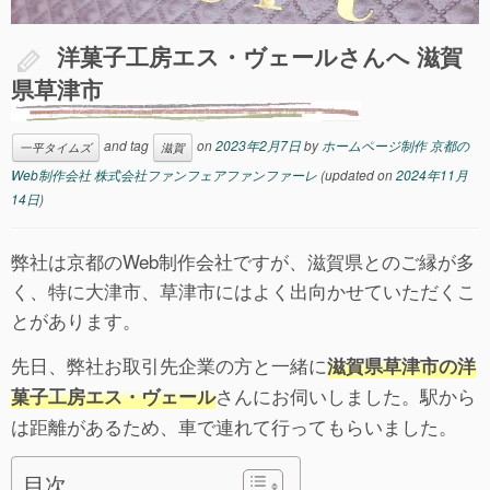
洋菓子工房エス・ヴェールさんへ 滋賀
県草津市
and tag
on
2023年2月7日
by
ホームページ制作 京都の
一平タイムズ
滋賀
Web制作会社 株式会社ファンフェアファンファーレ
(updated on
2024年11月
14日
)
弊社は京都のWeb制作会社ですが、滋賀県とのご縁が多
く、特に大津市、草津市にはよく出向かせていただくこ
とがあります。
先日、弊社お取引先企業の方と一緒に
滋賀県草津市の洋
さんにお伺いしました。駅から
菓子工房エス・ヴェール
は距離があるため、車で連れて行ってもらいました。
目次