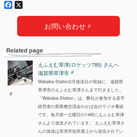
F
X
a
c
お問い合わせ
e
b
o
Related page
o
k
えふえむ草津(ロケッツ785) さんへ
滋賀県草津市
Wakaba-Station2月放送分の収録に、滋賀県
草津市のえふえむ草津さんまで行きました。
「Wakaba-Station」は、弊社が参加する若手
経営者の異業種交流会わかば会のラジオ番組
です。毎月第一土曜日の14時にえふえむ草津
さんより放送されています。 えふえむ草津さ
んの放送は草津市役所屋上から送信されてい