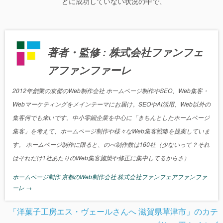
どに成功していない状況の中で、
著者・監修 : 株式会社ファンフェ
アファンファーレ
2012年創業の京都のWeb制作会社 ホームページ制作やSEO、Web集客・
Webマーケティングをメインテーマにお届け。SEOやAI活用、Web以外の
集客何でも来いです。中小零細企業を中心に「きちんとしたホームページ
集客」を考えて、ホームページ制作や様々なWeb集客戦略を提案していま
す。 ホームページ制作に限ると、のべ制作数は160社（少ないって？それ
はそれだけ1社あたりのWeb集客施策や修正に集中してるからさ）
ホームページ制作 京都のWeb制作会社 株式会社ファンフェアファンファ
ーレ
→
「洋菓子工房エス・ヴェールさんへ 滋賀県草津市」のカテ