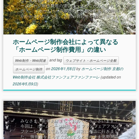
なに見積額が違うんだろう？」 「この会社ごとのホ
ームページ制作費用の違いは一体どこから生まれる
の？」 「ホームページ制作のどの部分に多くの費用
がかかるのだろう？」 お問い合わせを受けてホーム
ページ制作のご相談をしてい
ホームページ制作会社によって異なる
「ホームページ制作費用」の違い
and tag
Web制作・Web関連
ウェブサイト・ホームページ全般
on
2026年1月8日
by
ホームページ制作 京都の
ホームページ制作
Web制作会社 株式会社ファンフェアファンファーレ
(updated on
2026年5月9日
)
みなさま、新年あけましておめでとうございます！
今回は、ホームページ制作 京都 ファンフェアファン
ファーレの地元である北野天満宮に初詣に行きまし
た。 御前通をまっすぐ北上するとそのまま北野天満