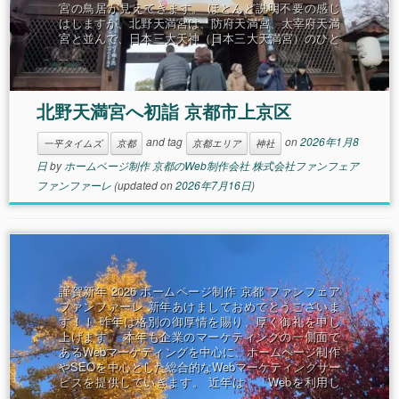
宮の鳥居が見えてきます。 ほとんど説明不要の感じ
はしますが、北野天満宮は、防府天満宮、太宰府天満
宮と並んで、日本三大天神（日本三大天満宮）のひと
つです。私たちのイメージ
北野天満宮へ初詣 京都市上京区
and tag
on
2026年1月8
一平タイムズ
京都
京都エリア
神社
日
by
ホームページ制作 京都のWeb制作会社 株式会社ファンフェア
ファンファーレ
(updated on
2026年7月16日
)
謹賀新年 2026 ホームページ制作 京都 ファンフェア
ファンファーレ 新年あけましておめでとうございま
す！！ 昨年は格別の御厚情を賜り、厚く御礼を申し
上げます。 本年も企業のマーケティングの一側面で
あるWebマーケティングを中心に、ホームページ制作
やSEOを中心とした総合的なWebマーケティングサー
ビスを提供していきます。 近年は、「Webを利用し
た新規サ