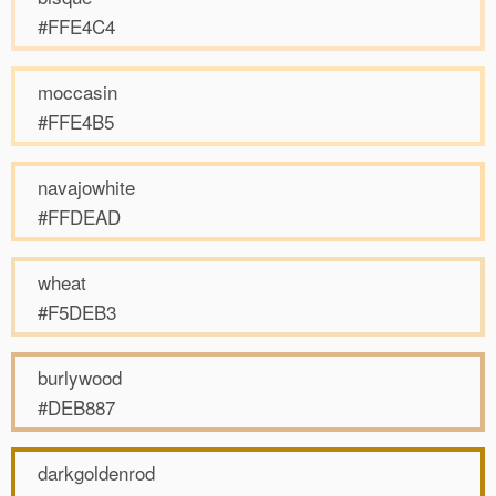
#FFE4C4
moccasin
#FFE4B5
navajowhite
#FFDEAD
wheat
#F5DEB3
burlywood
#DEB887
darkgoldenrod