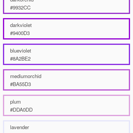
#9932CC
darkviolet
#9400D3
blueviolet
#8A2BE2
mediumorchid
#BA55D3
plum
#DDA0DD
lavender