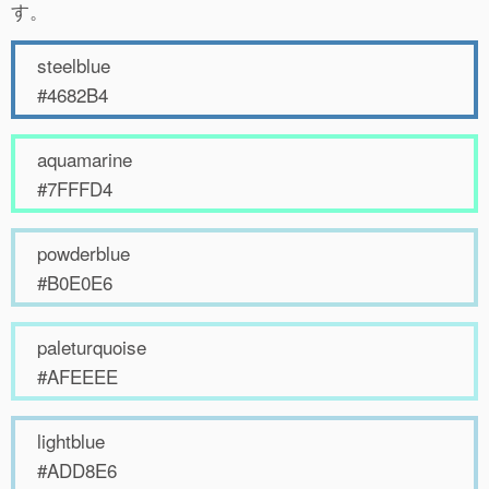
す。
steelblue
#4682B4
aquamarine
#7FFFD4
powderblue
#B0E0E6
paleturquoise
#AFEEEE
lightblue
#ADD8E6