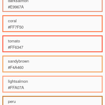
darksalmon
#E9967A
coral
#FF7F50
tomato
#FF6347
sandybrown
#F4A460
lightsalmon
#FFA07A
peru