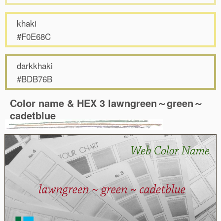
khaki
#F0E68C
darkkhaki
#BDB76B
Color name & HEX 3 lawngreen～green～
cadetblue