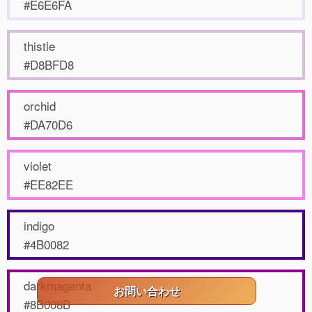
#E6E6FA
thistle
#D8BFD8
orchid
#DA70D6
violet
#EE82EE
indigo
#4B0082
darkmagenta
お問い合わせ
#8B008B