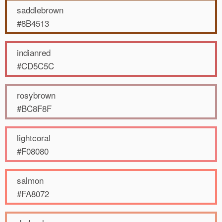
saddlebrown
#8B4513
indianred
#CD5C5C
rosybrown
#BC8F8F
lightcoral
#F08080
salmon
#FA8072