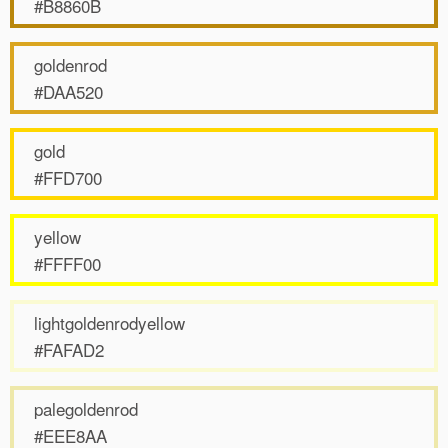
#B8860B
goldenrod
#DAA520
gold
#FFD700
yellow
#FFFF00
lightgoldenrodyellow
#FAFAD2
palegoldenrod
#EEE8AA