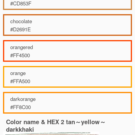
#CD853F
chocolate
#D2691E
orangered
#FF4500
orange
#FFA500
darkorange
#FF8C00
Color name & HEX 2 tan～yellow～
darkkhaki