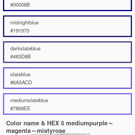
#00008B
midnightblue
#191970
darkslateblue
#483D8B
slateblue
#6A5ACD
mediumslateblue
#7868EE
Color name & HEX 5 mediumpurple～
magenta～mistyrose