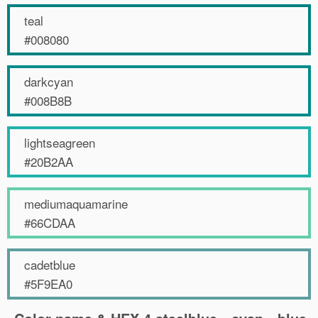
teal
#008080
darkcyan
#008B8B
lightseagreen
#20B2AA
mediumaquamarine
#66CDAA
cadetblue
#5F9EA0