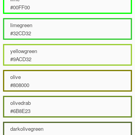
#00FF00
limegreen
#32CD32
yellowgreen
#9ACD32
olive
#808000
olivedrab
#6B8E23
darkolivegreen