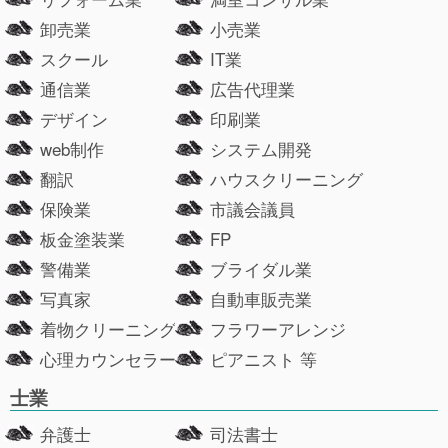
卸売業
小売業
スクール
IT業
通信業
広告代理業
デザイン
印刷業
web制作
システム開発
翻訳
ハウスクリーニング
保険業
市議会議員
板金塗装業
FP
警備業
ブライダル業
写真家
自動車販売業
着物クリーニング
フラワーアレンジ
心理カウンセラー
ピアニスト 等
士業
弁護士
司法書士