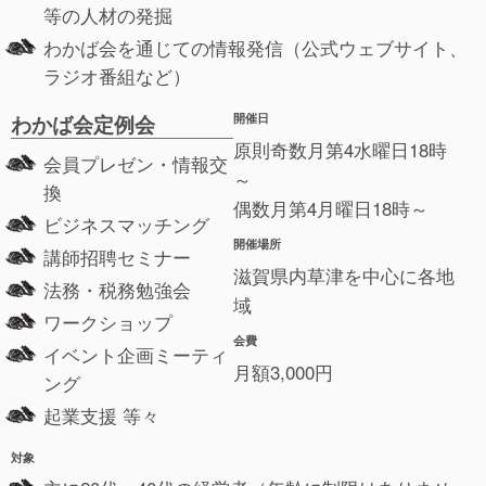
等の人材の発掘
わかば会を通じての情報発信（公式ウェブサイト、
ラジオ番組など）
開催日
わかば会定例会
原則奇数月第4水曜日18時
会員プレゼン・情報交
～
換
偶数月第4月曜日18時～
ビジネスマッチング
開催場所
講師招聘セミナー
滋賀県内草津を中心に各地
法務・税務勉強会
域
ワークショップ
会費
イベント企画ミーティ
月額3,000円
ング
起業支援 等々
対象