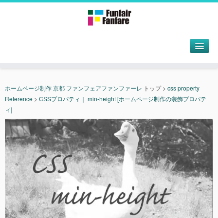
ホームページ制作 京都 ファンフェアファンファーレ
トップ
>
css property
Reference
>
CSSプロパティ｜ min-height [ホームページ制作の装飾プロパテ
ィ]