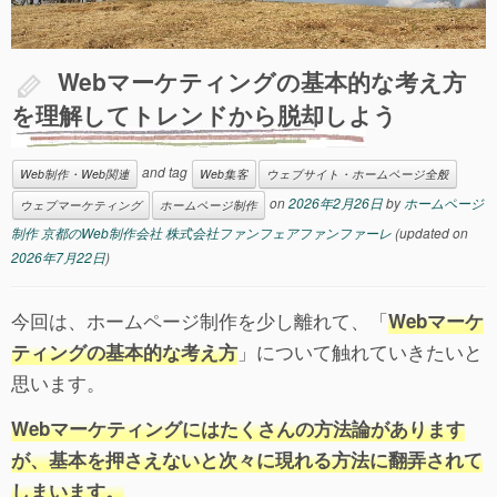
Webマーケティングの基本的な考え方
を理解してトレンドから脱却しよう
and tag
Web制作・Web関連
Web集客
ウェブサイト・ホームページ全般
on
2026年2月26日
by
ホームページ
ウェブマーケティング
ホームページ制作
制作 京都のWeb制作会社 株式会社ファンフェアファンファーレ
(updated on
2026年7月22日
)
今回は、ホームページ制作を少し離れて、「
Webマーケ
」について触れていきたいと
ティングの基本的な考え方
思います。
Webマーケティングにはたくさんの方法論があります
が、基本を押さえないと次々に現れる方法に翻弄されて
しまいます。