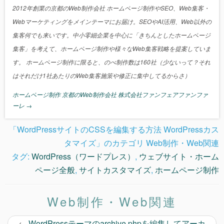
2012年創業の京都のWeb制作会社 ホームページ制作やSEO、Web集客・
Webマーケティングをメインテーマにお届け。SEOやAI活用、Web以外の
集客何でも来いです。中小零細企業を中心に「きちんとしたホームページ
集客」を考えて、ホームページ制作や様々なWeb集客戦略を提案していま
す。 ホームページ制作に限ると、のべ制作数は160社（少ないって？それ
はそれだけ1社あたりのWeb集客施策や修正に集中してるからさ）
ホームページ制作 京都のWeb制作会社 株式会社ファンフェアファンファ
ーレ
→
「WordPressサイトのCSSを編集する方法 WordPressカス
タマイズ」のカテゴリ Web制作・Web関連
タグ:
WordPress（ワードプレス）
,
ウェブサイト・ホーム
ページ全般
,
サイトカスタマイズ
,
ホームページ制作
Web制作・Web関連
←
WordPressテーマのarchive.phpを編集してアーカ