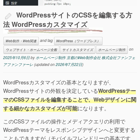
WordPressサイトのCSSを編集する方
法 WordPressカスタマイズ
and tag
Web制作・Web関連
WordPress（ワードプレス）
on
ウェブサイト・ホームページ全般
サイトカスタマイズ
ホームページ制作
2025年10月6日
by
ホームページ制作 京都のWeb制作会社 株式会社ファンフェ
アファンファーレ
(updated on
2026年7月22日
)
WordPressカスタマイズの基本となりますが、
WordPressサイトの外観を決定している
WordPressテー
マのCSSファイルを編集することで、Webデザインに関
になります。
する細かなカスタマイズが可能
このCSSファイルの操作とメディアクエリの利用で
WordPressテーマをレスポンシブデザインへと変更する
こともできますが（モバイルフレンドリーの基本です