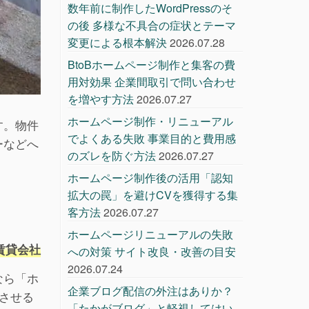
数年前に制作したWordPressのそ
の後 多様な不具合の症状とテーマ
変更による根本解決
2026.07.28
BtoBホームページ制作と集客の費
用対効果 企業間取引で問い合わせ
を増やす方法
2026.07.27
ホームページ制作・リニューアル
す。物件
でよくある失敗 事業目的と費用感
ーなどへ
のズレを防ぐ方法
2026.07.27
ホームページ制作後の活用「認知
拡大の罠」を避けCVを獲得する集
客方法
2026.07.27
ホームページリニューアルの失敗
賃貸会社
への対策 サイト改良・改善の目安
2026.07.24
なら「ホ
企業ブログ配信の外注はありか？
させる
「たかがブログ」と軽視してはい