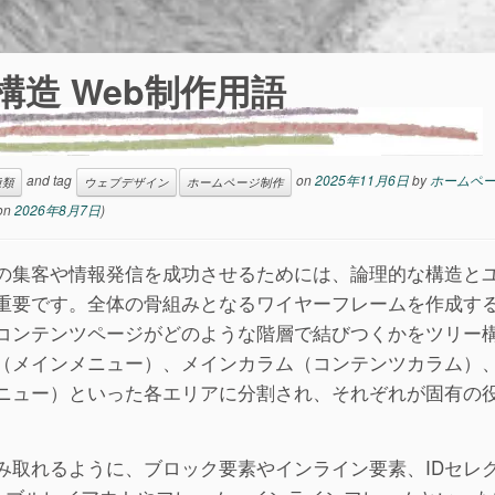
造 Web制作用語
and tag
on
2025年11月6日
by
ホームペー
種類
ウェブデザイン
ホームページ制作
on
2026年8月7日
)
の集客や情報発信を成功させるためには、論理的な構造と
重要です。全体の骨組みとなるワイヤーフレームを作成す
コンテンツページがどのような階層で結びつくかをツリー
（メインメニュー）、メインカラム（コンテンツカラム）
ニュー）といった各エリアに分割され、それぞれが固有の
み取れるように、ブロック要素やインライン要素、IDセレ