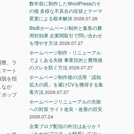
数年前に制作したWordPressのそ
の後 多様な不具合の症状とテーマ
変更による根本解決
2026.07.28
BtoBホームページ制作と集客の費
用対効果 企業間取引で問い合わせ
を増やす方法
2026.07.27
ホームページ制作・リニューアル
でよくある失敗 事業目的と費用感
調整、ラ
のズレを防ぐ方法
2026.07.27
スマート
ホームページ制作後の活用「認知
離脱を招
拡大の罠」を避けCVを獲得する集
しなが
客方法
2026.07.27
てポップ
ホームページリニューアルの失敗
への対策 サイト改良・改善の目安
2026.07.24
企業ブログ配信の外注はありか？
「たかがブログ」と軽視してはい