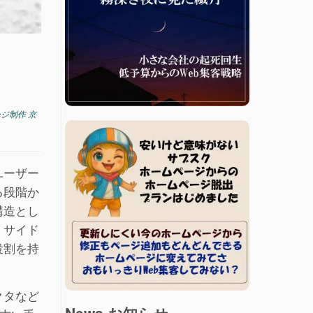
ジ制作 京
ユーザー
る段階か
構造とし
、サイド
役割を持
クタなど
News お知らせ