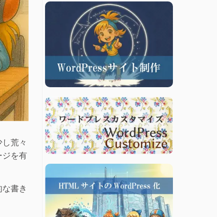
少し荒々
ージを有
的な書き