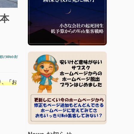
本
都のWeb制
り、「お
News お知らせ