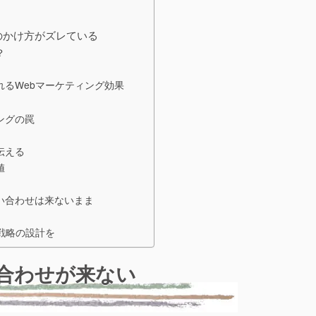
のかけ方がズレている
？
るWebマーケティング効果
ングの罠
伝える
値
い合わせは来ないまま
戦略の設計を
合わせが来ない