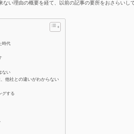
来ない理由の概要を経て、以前の記事の要所をおさらいし
た時代
す
はない
性、他社との違いがわからない
ングする
い