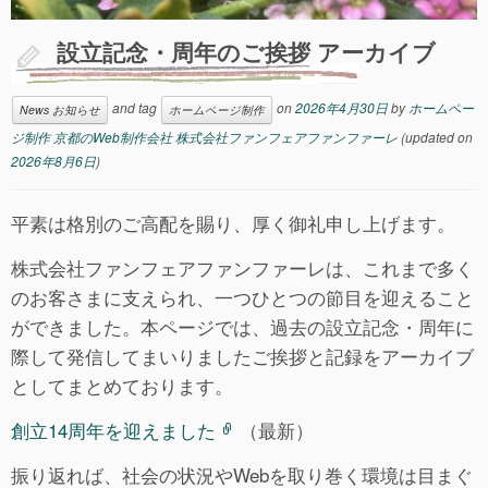
設立記念・周年のご挨拶 アーカイブ
and tag
on
2026年4月30日
by
ホームペー
News お知らせ
ホームページ制作
ジ制作 京都のWeb制作会社 株式会社ファンフェアファンファーレ
(updated on
2026年8月6日
)
平素は格別のご高配を賜り、厚く御礼申し上げます。
株式会社ファンフェアファンファーレは、これまで多く
のお客さまに支えられ、一つひとつの節目を迎えること
ができました。本ページでは、過去の設立記念・周年に
際して発信してまいりましたご挨拶と記録をアーカイブ
としてまとめております。
創立14周年を迎えました
（最新）
振り返れば、社会の状況やWebを取り巻く環境は目まぐ