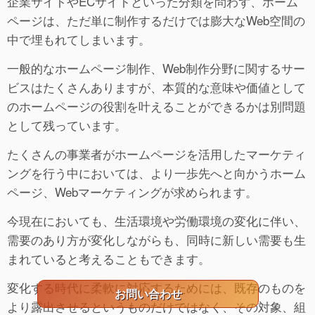
企業サイトやECサイトといった分類を問わず、ホーム
ページは、ただ単に制作するだけでは膨大なWeb空間の
中で埋もれてしまいます。
一般的なホームページ制作、Web制作分野に関するサー
ビスはたくさんありますが、本質的な意味や価値として
のホームページの役割を叶えることができるかは別問題
として残っています。
たくさんの事業者がホームページを活用したマーケティ
ングを行う中においては、より一歩先へと向かうホーム
ページ、Webマーケティングが求められます。
今現在においても、生活環境や労働環境の変化に伴い、
需要のあり方が変化しながらも、同時に新しい需要も生
まれていると考えることもできます。
変化する時代に柔軟に対応するためには、既存のものを
お問い合わせ
より露出させるというものだけではなく、その対象、組