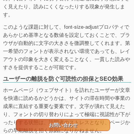
く見えたり、読みにくくなったりする現象が発生しま
す。
このような課題に対して、font-size-adjustプロパティで
あらかじめ基準となる数値を設定しておくことで、ブラ
ウザが自動的に文字の大きさを微調整してくれます。第
一希望のフォントが表示されない環境であっても、レイ
アウトの印象を大きく変えることなく、一貫した読みや
すさを提供することが可能です。
ユーザーの離脱を防ぐ可読性の担保とSEO効果
ホームページ（ウェブサイト）を訪れたユーザーが文章
を快適に読めるかどうかは、サイトの滞在時間や事業の
成果に直結する重要な要素です。文字が潰れて見えた
り、フォントの切り替わりによって極端に視認性が下が
ったりする状態は、訪問者のストレスとなり、ページか
お問い合わせ
らの早期離脱を招く原因になりかねません。