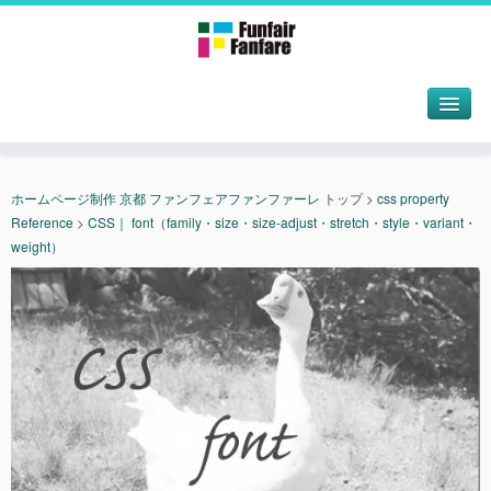
ホームページ制作 京都 ファンフェアファンファーレ
トップ
>
css property
Reference
>
CSS｜ font（family・size・size-adjust・stretch・style・variant・
weight）