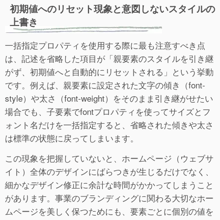
初期値へのリセット現象と意図しないスタイルの
上書き
一括指定プロパティを使用する際に最も注意すべき点
は、記述を省略した項目が「親要素のスタイルを引き継
がず、初期値へと自動的にリセットされる」という挙動
です。例えば、親要素に設定された文字の傾き（font-
style）や太さ（font-weight）をそのまま引き継がせたい
場合でも、子要素でfontプロパティを使ってサイズとフ
ォント名だけを一括指定すると、省略された傾きや太さ
は標準の状態に戻ってしまいます。
この現象を把握していないと、ホームページ（ウェブサ
イト）全体のデザインにばらつきが生じるだけでなく、
細かなデザイン修正に余計な時間がかかってしまうこと
があります。事業のブランディングに関わる大切なホー
ムページを美しく保つためにも、要素ごとに個別の値を