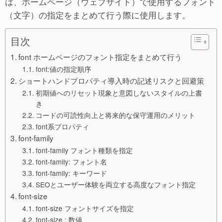
は、ホームページ（ウェブサイト）で使用するフォント
（文字）の指定をまとめて行う際に使用します。
目次
font ホームページのフォント指定をまとめて行う
font:値の指定順序
ショートハンドプロパティ導入時の記述リスクと回避策
初期値へのリセット現象と意図しないスタイルの上書
き
コードの可読性向上と将来的な保守運用のメリット
font系プロパティ
font-family
font-family フォント種類を指定
font-family: フォント名
font-family: キーワード
SEOとユーザー体験を両立する高度なフォント指定
font-size
font-size フォントサイズを指定
font-size : 数値