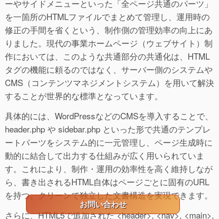
ーやサイドメニューといった「全ページ共通のパーツ」
を一箇所のHTMLファイルでまとめて管理し、運用時の
修正の手間を省くという、制作側の管理効率の向上にあ
りました。現代の事業ホームページ（ウェブサイト）制
作においては、このような共通部分の共通化は、HTML
タグの機能に頼るのではなく、サーバー側のシステムや
CMS（コンテンツマネジメントシステム）を用いて解決
することが世界的な標準となっています。
具体的には、WordPressなどのCMSを導入することで、
header.php や sidebar.php といった形で共通のテンプレ
ートパーツをシステム的に一元管理し、ページ生成時に
動的に結合して出力する仕組みが広く用いられていま
す。これにより、制作・運用の効率性を高く維持しなが
ら、書き出されるHTML自体はページごとに固有のURL
を持つ、クリーンで独立した文書構造を実現できます。
お問い合わせ
さらに、HTML5で追加された <header>, <nav>, <main>,