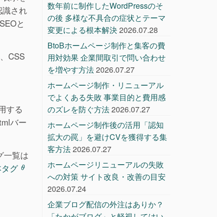
数年前に制作したWordPressのそ
認識され
の後 多様な不具合の症状とテーマ
SEOと
変更による根本解決
2026.07.28
BtoBホームページ制作と集客の費
、CSS
用対効果 企業間取引で問い合わせ
を増やす方法
2026.07.27
ホームページ制作・リニューアル
でよくある失敗 事業目的と費用感
使用する
のズレを防ぐ方法
2026.07.27
mlバー
ホームページ制作後の活用「認知
拡大の罠」を避けCVを獲得する集
客方法
2026.07.27
グ一覧は
ホームページリニューアルの失敗
基本タグ
への対策 サイト改良・改善の目安
2026.07.24
企業ブログ配信の外注はありか？
「たかがブログ」と軽視してはい