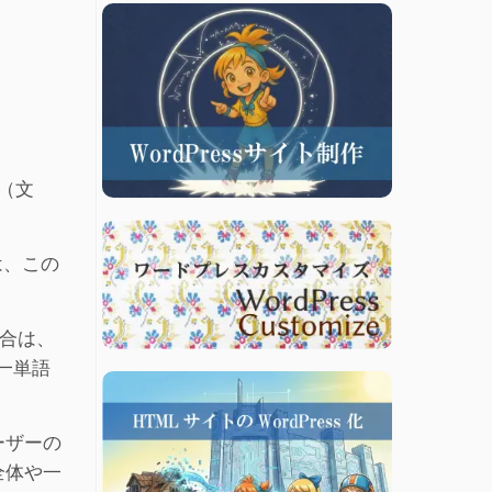
ト（文
は、この
合は、
一単語
ーザーの
全体や一