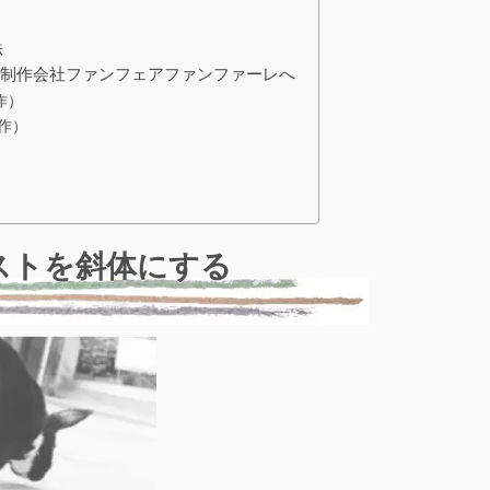
法
b制作会社ファンフェアファンファーレへ
作）
作）
キストを斜体にする