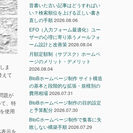
昔書いた古い記事はどうすればい
い？検索順位を上げる正しい書き
直しの手順
2026.08.06
EFO（入力フォーム最適化）ユー
ザーの心理に寄り添うメールフォ
ーム設計と改善策
2026.08.04
月額定額制（サブスク）ホームペ
ージのメリット・デメリット
しま
2026.08.04
考えて
BtoBホームページ制作 サイト構造
の基本と段階的な拡張・規模別の
費用相場
2026.07.31
問題が
いて、特
BtoBホームページ制作の目的設定
と予算配分
2026.07.30
グを使用
BtoCホームページ制作で集客に失
敗しない構築手順
2026.07.29
体表示を