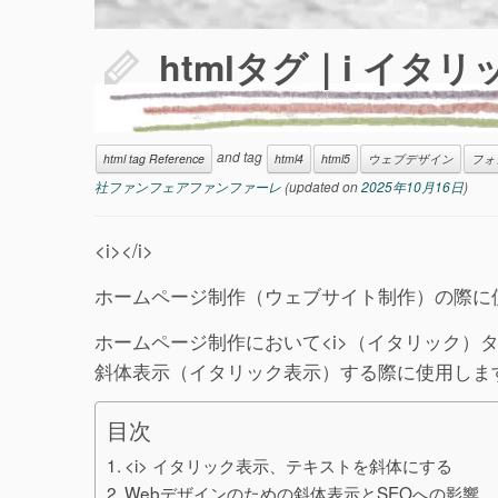
htmlタグ｜i イタ
and tag
html tag Reference
html4
html5
ウェブデザイン
フォ
社ファンフェアファンファーレ
(updated on
2025年10月16日
)
<i></i>
ホームページ制作（ウェブサイト制作）の際に使
ホームページ制作において<i>（イタリック）
斜体表示（イタリック表示）する際に使用しま
目次
<i> イタリック表示、テキストを斜体にする
Webデザインのための斜体表示とSEOへの影響