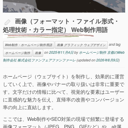
画像（フォーマット・ファイル形式・
処理技術・カラー指定） Web制作用語
and tag
Web制作・ホームページ制作用語
画像 グラフィック ウェブデザイン
on
2025年11月4日
by
ホームページ制作 京都のWeb
ホームページ制作
画像
制作会社 株式会社ファンフェアファンファーレ
(updated on
2026年8月9日
)
ホームページ（ウェブサイト）を制作し、効果的に運営
していく上で、画像やバナーの取り扱いは非常に重要で
す。文字だけの情報に比べて、視覚的な要素はユーザー
に直感的な魅力を伝え、直帰率の改善やコンバージョン
率の向上に直結します。
ここでは、Web制作やSEO対策の現場で頻繁に登場する
画像フォーマット（JPEG、PNG、GIFなど）や、alt属