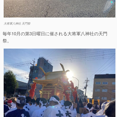
大将軍八神社 天門祭
毎年10月の第3日曜日に催される大将軍八神社の天門
祭。