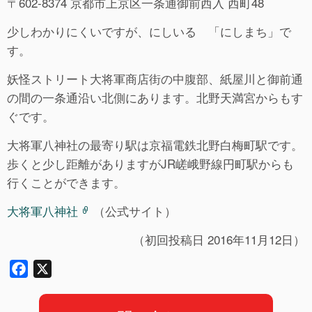
〒602-8374 京都市上京区一条通御前西入 西町48
少しわかりにくいですが、にしいる 「にしまち」で
す。
妖怪ストリート大将軍商店街の中腹部、紙屋川と御前通
の間の一条通沿い北側にあります。北野天満宮からもす
ぐです。
大将軍八神社の最寄り駅は京福電鉄北野白梅町駅です。
歩くと少し距離がありますがJR嵯峨野線円町駅からも
行くことができます。
大将軍八神社
（公式サイト）
（初回投稿日 2016年11月12日）
F
X
a
c