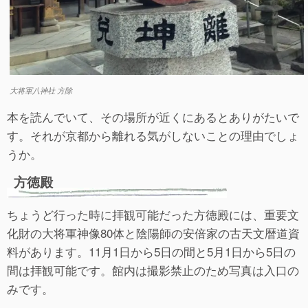
大将軍八神社 方除
本を読んでいて、その場所が近くにあるとありがたいで
す。それが京都から離れる気がしないことの理由でしょ
うか。
方徳殿
ちょうど行った時に拝観可能だった方徳殿には、重要文
化財の大将軍神像80体と陰陽師の安倍家の古天文暦道資
料があります。11月1日から5日の間と5月1日から5日の
間は拝観可能です。館内は撮影禁止のため写真は入口の
みです。