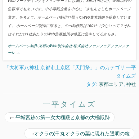
Webマーケティングをメインテーマにお届け。SEOやAI活用、Web以外の
集客何でも来いです。中小零細企業を中心に「きちんとしたホームページ
集客」を考えて、ホームページ制作や様々なWeb集客戦略を提案していま
す。 ホームページ制作に限ると、のべ制作数は160社（少ないって？それ
はそれだけ1社あたりのWeb集客施策や修正に集中してるからさ）
ホームページ制作 京都のWeb制作会社 株式会社ファンフェアファンファ
ーレ
→
「大将軍八神社 京都市上京区「天門祭」」のカテゴリ 一平
タイムズ
タグ:
京都エリア
,
神社
一平タイムズ
←
平城宮跡の第一次大極殿と京都の大極殿跡
→
オクラの汗 丸オクラの葉に現れた透明の粒