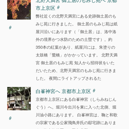
市上京区
弊社近くの北野天満宮にある史跡御土居のも
みじ苑に行きました。 御土居のもみじ苑は紙
屋川沿いにあります（「御土居」は、洛中洛
外の境界かつ水防のための土塁です）。約
350本の紅葉があり、紙屋川には、朱塗りの
太鼓橋「鶯橋」がかかっています。 北野天満
宮 御土居のもみじ苑 知人から招待状をいた
だいたため、北野天満宮のもみじ苑に行きま
した。 夜間にライトアップされるた
白峯神宮へ 京都市上京区
京都市上京区にある白峯神宮（しらみねじん
ぐう）へ。堀川今出川を東に入った北側、堀
川油小路にあります。 白峯神宮は、鞠と和歌
の宗家である公家飛鳥井氏の邸宅跡にありま