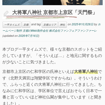
大将軍八神社 京都市上京区「天門祭」
and tag
on
2025年10月28日
by
ホ
一平タイムズ
京都
京都エリア
神社
ームページ制作 京都のWeb制作会社 株式会社ファンフェアファンファーレ
(updated on
2026年7月16日
)
本ブログ一平タイムズで、様々な京都のスポットをご紹
介していますが、「そういえば…」と地元に関するもの
が少ないことに気づきました。
京都市上京区の仁和学区の氏神といえば
で
大将軍八神社
す（北野天満宮は翔鸞学区ですからね）。そういうわけ
で、ふらっと近くの大将軍八神社に行ってきました。ち
なみに仁和学区は、学区単位で言えばおそらく日本で一
番と言っていいほど神社仏閣が集中しています（と聞き
ました）。