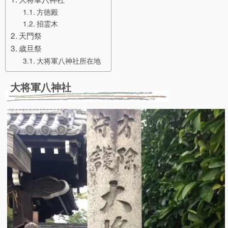
方徳殿
招霊木
天門祭
歳旦祭
大将軍八神社所在地
大将軍八神社