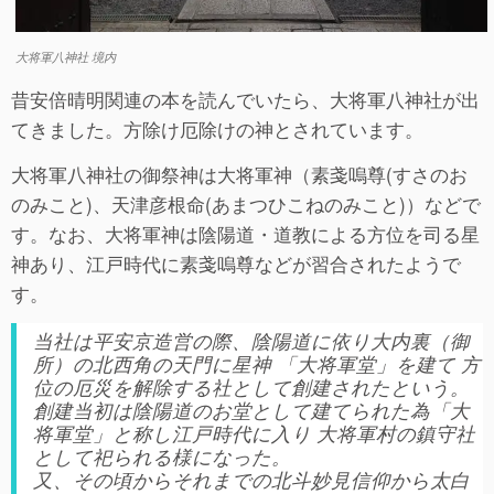
大将軍八神社 境内
昔安倍晴明関連の本を読んでいたら、大将軍八神社が出
てきました。方除け厄除けの神とされています。
大将軍八神社の御祭神は大将軍神（素戔嗚尊(すさのお
のみこと)、天津彦根命(あまつひこねのみこと)）などで
す。なお、大将軍神は陰陽道・道教による方位を司る星
神あり、江戸時代に素戔嗚尊などが習合されたようで
す。
当社は平安京造営の際、陰陽道に依り大内裏（御
所）の北西角の天門に星神 「大将軍堂」を建て 方
位の厄災を解除する社として創建されたという。
創建当初は陰陽道のお堂として建てられた為「大
将軍堂」と称し江戸時代に入り 大将軍村の鎮守社
として祀られる様になった。
又、その頃からそれまでの北斗妙見信仰から太白