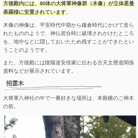
方徳殿内には、80体の大将軍神像群（木像）が立体星曼
。
荼羅様に安置されています
木像の神像は、平安時代中期から鎌倉時代にかけて造ら
れたもののようで、神仏習合時に破壊されかけたところ
を、地中などに隠しておいたため残すことができたとい
うことのようです。
また、方徳殿には陰陽道安倍家に伝わる古天文暦道関係
資料などが展示されています。
招霊木
大将軍八神社の中で一番好きな場所は、本殿横のご神木
の前。