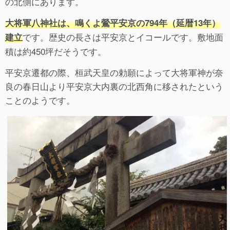
の北側にあります。
大将軍八神社は、鳴くよ鶯平安京の794年（延暦13年）
です。歴史の長さは平安京とイコールです。敷地面
建立
積は約450坪だそうです。
平安京遷都の際、桓武天皇の勅願によって大将軍神が奈
良の春日山より平安京大内裏の北西角に移されたという
ことのようです。