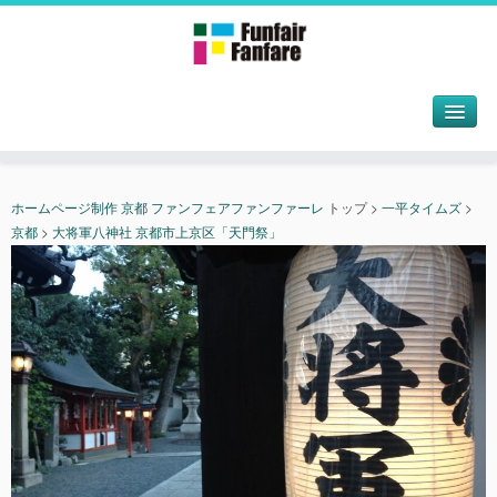
ホームページ制作 京都 ファンフェアファンファーレ
トップ
>
一平タイムズ
>
京都
>
大将軍八神社 京都市上京区「天門祭」