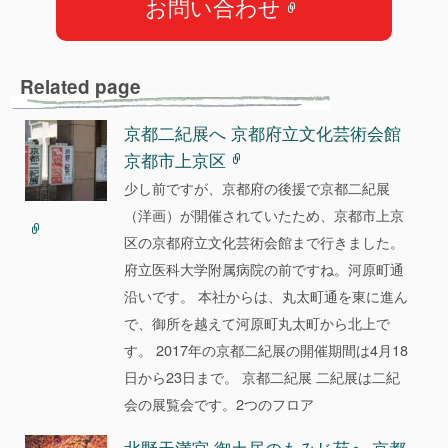
お問い合わせ
e
b
o
Related page
o
k
京都二紀展へ 京都府立文化芸術会館
京都市上京区
少し前ですが、京都府の後援で京都二紀展
（洋画）が開催されていたため、京都市上京
区の京都府立文化芸術会館まで行きました。
府立医科大学附属病院の前ですね。河原町通
沿いです。 本社からは、丸太町通を東に進ん
で、御所を越えて河原町丸太町から北上で
す。 2017年の京都二紀展の開催期間は4月18
日から23日まで。 京都二紀展 二紀展は二紀
会の展覧会です。2つのフロア
北野天満宮 御土居のもみじ苑へ 京都