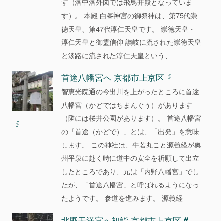
す（洛中洛外図では飛鳥井殿となっていま
す）。 本殿 白峯神宮の御祭神は、第75代崇
徳天皇、第47代淳仁天皇です。 崇徳天皇・
淳仁天皇と御霊信仰 讃岐に流された崇徳天皇
と淡路に流された淳仁天皇という、
首途八幡宮へ 京都市上京区
智恵光院通の今出川を上がったところに首途
八幡宮（かどではちまんぐう）があります
（隣には桜井公園があります）。 首途八幡宮
の「首途（かどで）」とは、「出発」を意味
します。 この神社は、牛若丸こと源義経が奥
州平泉に赴く時に道中の安全を祈願して出立
したところであり、元は「内野八幡宮」でし
たが、「首途八幡宮」と呼ばれるようになっ
たようです。 参道を進みます。 源義経
北野天満宮へ初詣 京都市上京区