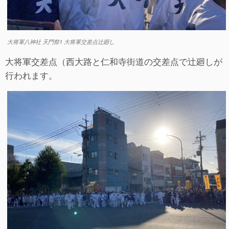
大将軍八神社 天門祭1 大将軍交差点辻廻し
大将軍交差点（西大路と仁和寺街道の交差点で辻廻しが
行われます。