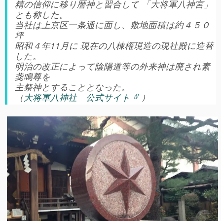
精の信仰に移り暦神と習合して 「大将軍八神宮」
とも称した。
当社は上京区一条通に面し、敷地面積は約４５０
坪
昭和４年11月に 現在の八棟権現造の現社殿に造替
した。
明治の改正によって陰陽道等の外来神は廃され素
戔鳴尊を
主祭神とすることとなった。
（
大将軍八神社 公式サイト
）