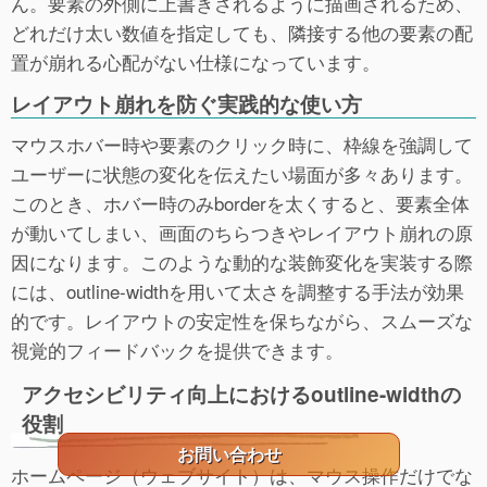
ん。要素の外側に上書きされるように描画されるため、
どれだけ太い数値を指定しても、隣接する他の要素の配
置が崩れる心配がない仕様になっています。
レイアウト崩れを防ぐ実践的な使い方
マウスホバー時や要素のクリック時に、枠線を強調して
ユーザーに状態の変化を伝えたい場面が多々あります。
このとき、ホバー時のみborderを太くすると、要素全体
が動いてしまい、画面のちらつきやレイアウト崩れの原
因になります。このような動的な装飾変化を実装する際
には、outline-widthを用いて太さを調整する手法が効果
的です。レイアウトの安定性を保ちながら、スムーズな
視覚的フィードバックを提供できます。
アクセシビリティ向上におけるoutline-widthの
役割
お問い合わせ
ホームページ（ウェブサイト）は、マウス操作だけでな