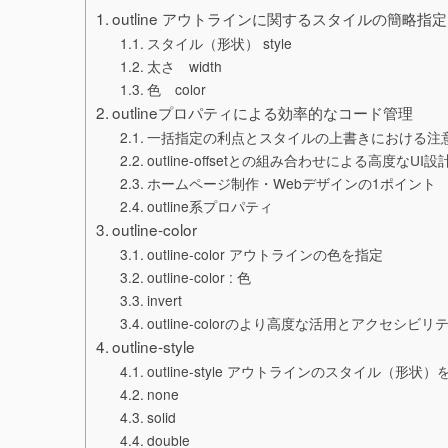
outline アウトラインに関するスタイルの簡略
スタイル（形状） style
太さ width
色 color
outlineプロパティによる効率的なコード管理
一括指定の利点とスタイルの上書きにおける注
outline-offsetとの組み合わせによる高度なUI設
ホームページ制作・Webデザインの1ポイント
outline系プロパティ
outline-color
outline-color アウトラインの色を指定
outline-color : 色
invert
outline-colorのより高度な活用とアクセシビリ
outline-style
outline-style アウトラインのスタイル（形状）
none
solid
double