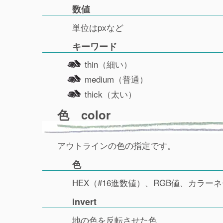
数値
単位はpxなど
キーワード
thin（細い）
medium（普通）
thick（太い）
色 color
アウトラインの色の指定です。
色
HEX（#16進数値）、RGB値、カラー
invert
地の色を反転させた色