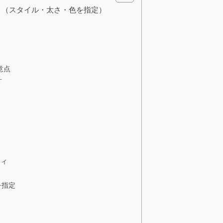
指定 （スタイル・太さ・色を指定）
意点
計
ティ
を指定