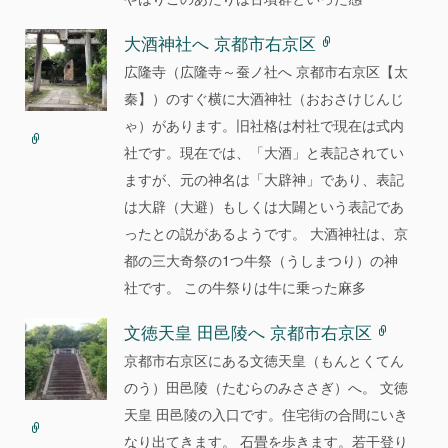
大酒神社へ 京都市右京区
広隆寺（広隆寺～蚕ノ社へ 京都市右京区【太
秦】）のすぐ横に大酒神社（おおさけじんじ
ゃ）があります。旧社格は村社で現在は式内
社です。現在では、「大酒」と表記されてい
ますが、元の神名は「大辟神」であり、表記
は大辟（大避）もしくは大闢という表記であ
ったとの説があるようです。 大酒神社は、京
都の三大奇祭の1つ牛祭（うしまつり）の神
社です。 この牛祭りは牛に乗った麻多
文徳天皇 田邑陵へ 京都市右京区
京都市右京区にある文徳天皇（もんとくてん
のう）田邑陵（たむらのみささぎ）へ。 文徳
天皇 田邑陵の入口です。住宅街の合間にいき
なり出てきます。 石畳を歩きます。若干登り