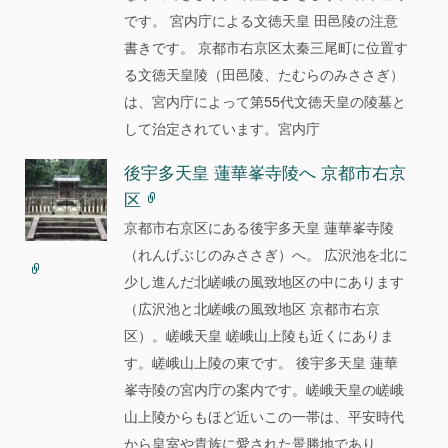
です。 宮内庁による文徳天皇 田邑陵の注意
書きです。 京都市右京区太秦三尾町に位置す
る文徳天皇陵（田邑陵、たむらのみささぎ）
は、宮内庁によって第55代文徳天皇の陵墓と
して治定されています。宮内庁
後宇多天皇 蓮華峯寺陵へ 京都市右京
区
京都市右京区にある後宇多天皇 蓮華峯寺陵
（れんげぶじのみささぎ）へ。 広沢池を北に
少し進んだ北嵯峨の風致地区の中にあります
（広沢池と北嵯峨の風致地区 京都市右京
区）。嵯峨天皇 嵯峨山上陵も近くにありま
す。嵯峨山上陵の東です。 後宇多天皇 蓮華
峯寺陵の宮内庁の案内です。嵯峨天皇の嵯峨
山上陵からもほど近いこの一帯は、平安時代
から皇室や貴族に愛された景勝地であり、