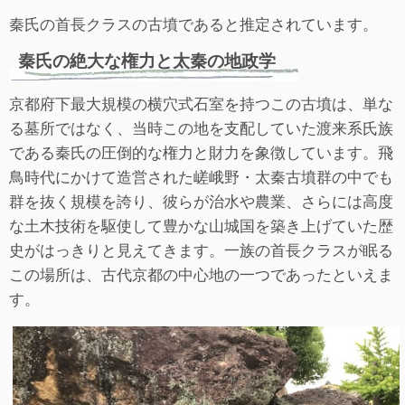
秦氏の首長クラスの古墳であると推定されています。
秦氏の絶大な権力と太秦の地政学
京都府下最大規模の横穴式石室を持つこの古墳は、単な
る墓所ではなく、当時この地を支配していた渡来系氏族
である秦氏の圧倒的な権力と財力を象徴しています。飛
鳥時代にかけて造営された嵯峨野・太秦古墳群の中でも
群を抜く規模を誇り、彼らが治水や農業、さらには高度
な土木技術を駆使して豊かな山城国を築き上げていた歴
史がはっきりと見えてきます。一族の首長クラスが眠る
この場所は、古代京都の中心地の一つであったといえま
す。