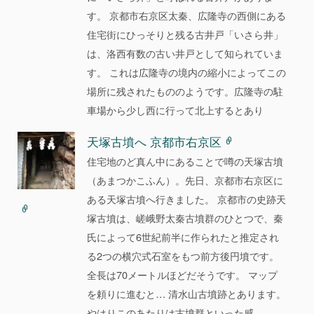
す。 京都市右京区太秦、広隆寺の西側にある
住宅街にひっそりと残る古井戸「いさら井」
は、洛西有数の古い井戸として知られていま
す。 これは広隆寺の境内の縮小によってこの
場所に残されたもののようです。広隆寺の駐
車場から少し西に行って北上するとあり
天塚古墳へ 京都市右京区
住宅地のど真ん中にあることで噂の天塚古墳
（あまつかこふん）。先日、京都市右京区に
ある天塚古墳へ行きました。 京都市の史跡天
塚古墳は、嵯峨野太秦古墳群のひとつで、秦
氏によって6世紀前半に作られたと推定され
る2つの横穴式石室をもつ前方後円墳です。
全長は70メートルほどだそうです。 マップ
を頼りに進むと… 清水山古墳跡とあります。
やはりこのあたりは古墳群といった感