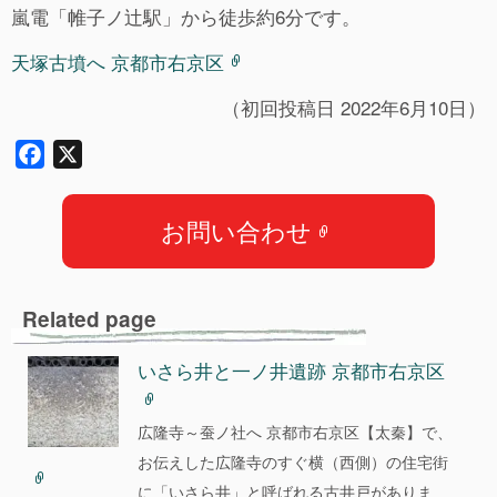
嵐電「帷子ノ辻駅」から徒歩約6分です。
天塚古墳へ 京都市右京区
（初回投稿日 2022年6月10日）
F
X
a
c
お問い合わせ
e
b
o
Related page
o
k
いさら井と一ノ井遺跡 京都市右京区
広隆寺～蚕ノ社へ 京都市右京区【太秦】で、
お伝えした広隆寺のすぐ横（西側）の住宅街
に「いさら井」と呼ばれる古井戸がありま