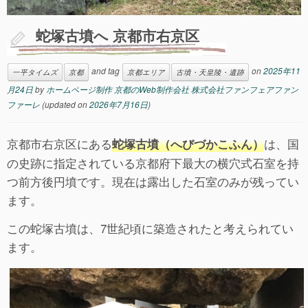
蛇塚古墳へ 京都市右京区
and tag
on
2025年11
一平タイムズ
京都
京都エリア
古墳・天皇陵・遺跡
月24日
by
ホームページ制作 京都のWeb制作会社 株式会社ファンフェアファン
ファーレ
(updated on
2026年7月16日
)
京都市右京区にある
は、国
蛇塚古墳（へびづかこふん）
の史跡に指定されている京都府下最大の横穴式石室を持
つ前方後円墳です。現在は露出した石室のみが残ってい
ます。
この蛇塚古墳は、7世紀頃に築造されたと考えられてい
ます。