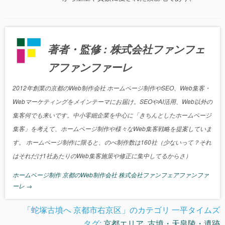
著者・監修 : 株式会社ファンフェ
アファンファーレ
2012年創業の京都のWeb制作会社 ホームページ制作やSEO、Web集客・
Webマーケティングをメインテーマにお届け。SEOやAI活用、Web以外の
集客何でも来いです。中小零細企業を中心に「きちんとしたホームページ
集客」を考えて、ホームページ制作や様々なWeb集客戦略を提案していま
す。 ホームページ制作に限ると、のべ制作数は160社（少ないって？それ
はそれだけ1社あたりのWeb集客施策や修正に集中してるからさ）
ホームページ制作 京都のWeb制作会社 株式会社ファンフェアファンファ
ーレ
→
「蛇塚古墳へ 京都市右京区」のカテゴリ 一平タイムズ
タグ:
京都エリア
,
古墳・天皇陵・遺跡