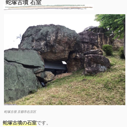
蛇塚古墳 石室
蛇塚古墳 京都市右京区
です。
蛇塚古墳の石室