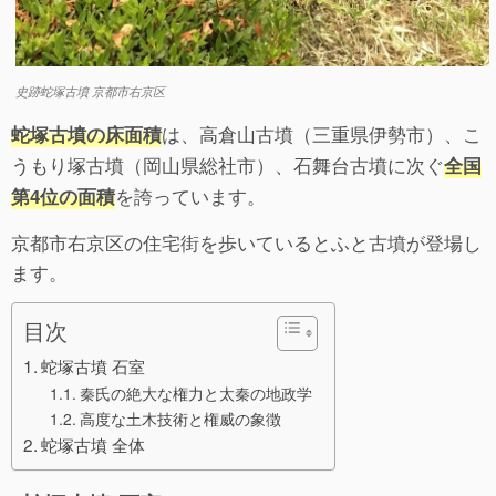
史跡蛇塚古墳 京都市右京区
は、高倉山古墳（三重県伊勢市）、こ
蛇塚古墳の床面積
うもり塚古墳（岡山県総社市）、石舞台古墳に次ぐ
全国
を誇っています。
第4位の面積
京都市右京区の住宅街を歩いているとふと古墳が登場し
ます。
目次
蛇塚古墳 石室
秦氏の絶大な権力と太秦の地政学
高度な土木技術と権威の象徴
蛇塚古墳 全体