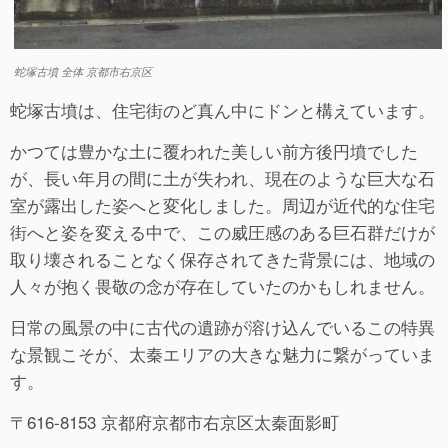
蛇塚古墳 全体 京都市右京区
蛇塚古墳は、住宅街のど真ん中にドンと構えています。
かつては豊かな土に覆われた美しい前方後円墳でした
が、長い年月の間に土が失われ、現在のような巨大な石
室が露出した姿へと変化しました。周辺が近代的な住宅
街へと姿を変える中で、この威圧感のある巨石群だけが
取り壊されることなく保存されてきた背景には、地域の
人々が抱く畏敬の念が存在していたのかもしれません。
日常の風景の中に古代の遺跡が溶け込んでいるこの特異
な景観こそが、太秦エリアの大きな魅力に繋がっていま
す。
〒616-8153 京都府京都市右京区太秦面影町